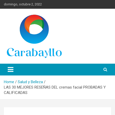
Skip
domingo, octubre 2, 2022
to
content
Spanish News Today para las últimas noticias, estilo de vida e
Portal de Lima Norte y
información turística en español de toda España.
Carabayllo
Home
Salud y Belleza
LAS 30 MEJORES RESEÑAS DEL cremas facial PROBADAS Y
CALIFICADAS