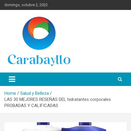
Skip
domingo, octubre 2, 2022
to
content
Spanish News Today para las últimas noticias, estilo de vida e
Portal de Lima Norte y
información turística en español de toda España.
Carabayllo
Home
Salud y Belleza
LAS 30 MEJORES RESEÑAS DEL hidratantes corporales
PROBADAS Y CALIFICADAS