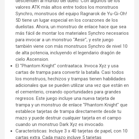
descienden al mundo del duelo. Con algunos de los
valores ATK más altos entre todos los monstruos
Synchro, monstruos del equipo Ragnarok de Yu-Gi-Oh!
5D tiene un lugar especial en los corazones de los
duelistas. Ahora, un monstruo de enlace hace que sea
más fácil de montar los materiales Synchro necesarios
para invocar a un monstruo "Aesir", y este juego
también viene con más monstruos Synchro de nivel 10
de alta potencia, incluyendo el legendario dragón de
cielo Ascension.
El "Phantom Knight" contraataca. Invoca Xyz y usa
cartas de trampa para convertir la batalla. Casi todos
los monstruos, hechizos y trampas tienen habilidades
adicionales que se pueden utilizar una vez que están en
el cementerio, creando oportunidades para grandes
regresos. Este juego incluye una nueva tarjeta de
trampa y un monstruo de enlace "Phantom Knight" que
establece tarjetas de trampa directamente desde tu
mazo y puede destruir cualquier tarjeta en el campo
cuando un monstruo Dark Xyz es invocado.
Características: Incluye 3 x 40 tarjetas de papel, con 10
cartas extra. Cada mazo incluye 5 tarjetas