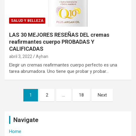
SALUD Y BELLEZA
LAS 30 MEJORES RESEÑAS DEL cremas
reafirmantes cuerpo PROBADAS Y
CALIFICADAS
abril 3, 2022
Ayhan
Elegir un cremas reafirmantes cuerpo perfecto es una
tarea abrumadora. Uno tiene que probar y probar…
Navegación
1
2
…
18
Next
de
entradas
Navigate
Home