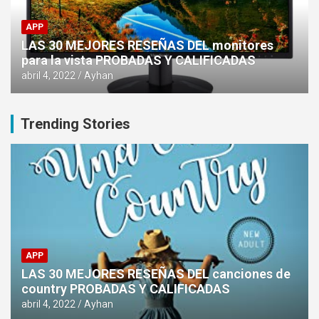
APP
LAS 30 MEJORES RESEÑAS DEL monitores
para la vista PROBADAS Y CALIFICADAS
abril 4, 2022
Ayhan
Trending Stories
APP
LAS 30 MEJORES RESEÑAS DEL canciones de
country PROBADAS Y CALIFICADAS
abril 4, 2022
Ayhan