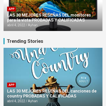
APP
LAS 30 MEJORES RESEÑAS DEL monitores
para la vista PROBADAS Y CALIFICADAS
abril 4, 2022
Ayhan
Trending Stories
APP
LAS 30 MEJORES RESEÑAS DEL canciones de
country PROBADAS Y CALIFICADAS
abril 4, 2022
Ayhan