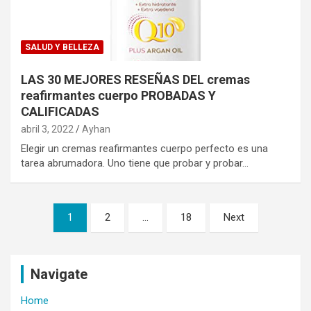
SALUD Y BELLEZA
LAS 30 MEJORES RESEÑAS DEL cremas
reafirmantes cuerpo PROBADAS Y
CALIFICADAS
abril 3, 2022
Ayhan
Elegir un cremas reafirmantes cuerpo perfecto es una
tarea abrumadora. Uno tiene que probar y probar…
Navegación
1
2
…
18
Next
de
entradas
Navigate
Home