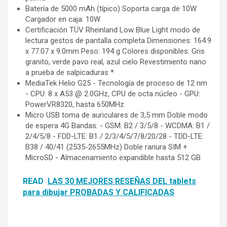
Batería de 5000 mAh (típico) Soporta carga de 10W
Cargador en caja: 10W
Certificación TÜV Rheinland Low Blue Light modo de
lectura gestos de pantalla completa Dimensiones: 164.9
x 77.07 x 9.0mm Peso: 194 g Colores disponibles: Gris
granito, verde pavo real, azul cielo Revestimiento nano
a prueba de salpicaduras *
MediaTek Helio G25 - Tecnología de proceso de 12 nm
- CPU: 8 x A53 @ 2.0GHz, CPU de octa núcleo - GPU:
PowerVR8320, hasta 650MHz
Micro USB toma de auriculares de 3,5 mm Doble modo
de espera 4G Bandas: - GSM: B2 / 3/5/8 - WCDMA: B1 /
2/4/5/8 - FDD-LTE: B1 / 2/3/4/5/7/8/20/28 - TDD-LTE:
B38 / 40/41 (2535-2655MHz) Doble ranura SIM +
MicroSD - Almacenamiento expandible hasta 512 GB
READ
LAS 30 MEJORES RESEÑAS DEL tablets
para dibujar PROBADAS Y CALIFICADAS