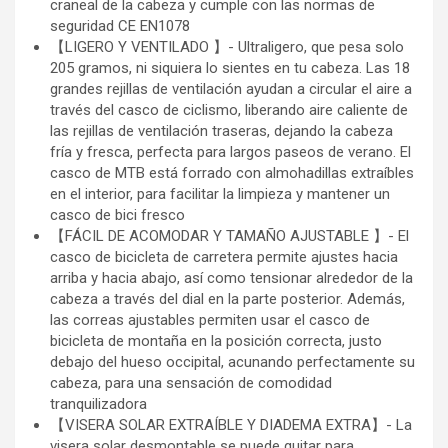
craneal de la cabeza y cumple con las normas de
seguridad CE EN1078
【LIGERO Y VENTILADO 】- Ultraligero, que pesa solo
205 gramos, ni siquiera lo sientes en tu cabeza. Las 18
grandes rejillas de ventilación ayudan a circular el aire a
través del casco de ciclismo, liberando aire caliente de
las rejillas de ventilación traseras, dejando la cabeza
fría y fresca, perfecta para largos paseos de verano. El
casco de MTB está forrado con almohadillas extraíbles
en el interior, para facilitar la limpieza y mantener un
casco de bici fresco
【FÁCIL DE ACOMODAR Y TAMAÑO AJUSTABLE 】- El
casco de bicicleta de carretera permite ajustes hacia
arriba y hacia abajo, así como tensionar alrededor de la
cabeza a través del dial en la parte posterior. Además,
las correas ajustables permiten usar el casco de
bicicleta de montaña en la posición correcta, justo
debajo del hueso occipital, acunando perfectamente su
cabeza, para una sensación de comodidad
tranquilizadora
【VISERA SOLAR EXTRAÍBLE Y DIADEMA EXTRA】- La
visera solar desmontable se puede quitar para