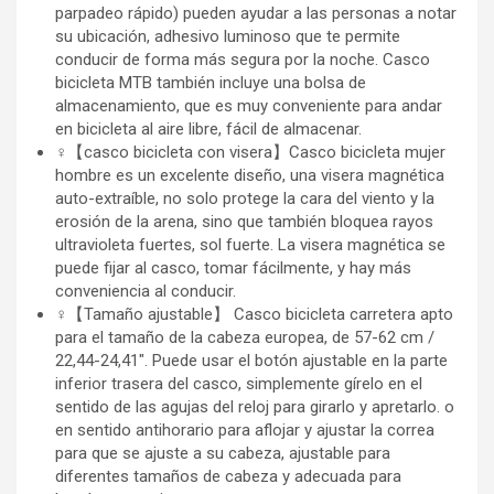
parpadeo rápido) pueden ayudar a las personas a notar
su ubicación, adhesivo luminoso que te permite
conducir de forma más segura por la noche. Casco
bicicleta MTB también incluye una bolsa de
almacenamiento, que es muy conveniente para andar
en bicicleta al aire libre, fácil de almacenar.
‍♀️【casco bicicleta con visera】Casco bicicleta mujer
hombre es un excelente diseño, una visera magnética
auto-extraíble, no solo protege la cara del viento y la
erosión de la arena, sino que también bloquea rayos
ultravioleta fuertes, sol fuerte. La visera magnética se
puede fijar al casco, tomar fácilmente, y hay más
conveniencia al conducir.
‍♀️【Tamaño ajustable】 Casco bicicleta carretera apto
para el tamaño de la cabeza europea, de 57-62 cm /
22,44-24,41". Puede usar el botón ajustable en la parte
inferior trasera del casco, simplemente gírelo en el
sentido de las agujas del reloj para girarlo y apretarlo. o
en sentido antihorario para aflojar y ajustar la correa
para que se ajuste a su cabeza, ajustable para
diferentes tamaños de cabeza y adecuada para