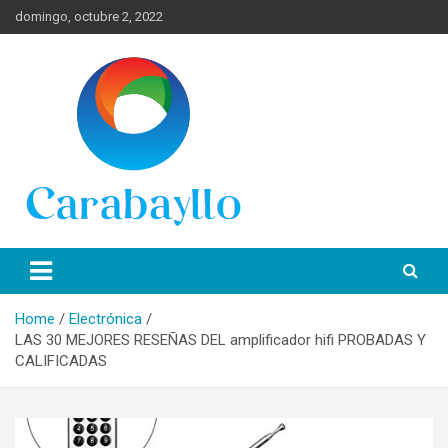
Skip
domingo, octubre 2, 2022
to
content
Spanish News Today para las últimas noticias, estilo de vida e
Portal de Lima Norte y
información turística en español de toda España.
Carabayllo
Home
Electrónica
LAS 30 MEJORES RESEÑAS DEL amplificador hifi PROBADAS Y
CALIFICADAS