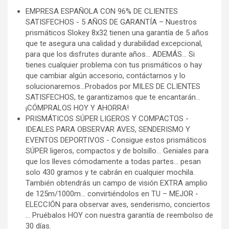
EMPRESA ESPAÑOLA CON 96% DE CLIENTES
SATISFECHOS - 5 AÑOS DE GARANTÍA – Nuestros
prismáticos Slokey 8x32 tienen una garantía de 5 años
que te asegura una calidad y durabilidad excepcional,
para que los disfrutes durante años… ADEMÁS… Si
tienes cualquier problema con tus prismáticos o hay
que cambiar algún accesorio, contáctarnos y lo
solucionaremos…Probados por MILES DE CLIENTES
SATISFECHOS, te garantizamos que te encantarán…
¡CÓMPRALOS HOY Y AHORRA!
PRISMÁTICOS SÚPER LIGEROS Y COMPACTOS -
IDEALES PARA OBSERVAR AVES, SENDERISMO Y
EVENTOS DEPORTIVOS - Consigue estos prismáticos
SÚPER ligeros, compactos y de bolsillo... Geniales para
que los lleves cómodamente a todas partes... pesan
solo 430 gramos y te cabrán en cualquier mochila.
También obtendrás un campo de visión EXTRA amplio
de 125m/1000m... convirtiéndolos en TU – MEJOR -
ELECCIÓN para observar aves, senderismo, conciertos
... Pruébalos HOY con nuestra garantía de reembolso de
30 días.