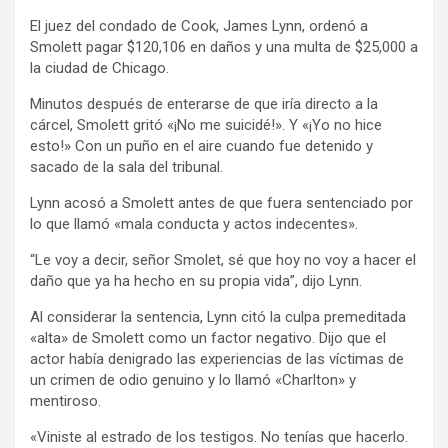
El juez del condado de Cook, James Lynn, ordenó a
Smolett pagar $120,106 en daños y una multa de $25,000 a
la ciudad de Chicago.
Minutos después de enterarse de que iría directo a la
cárcel, Smolett gritó «¡No me suicidé!». Y «¡Yo no hice
esto!» Con un puño en el aire cuando fue detenido y
sacado de la sala del tribunal.
Lynn acosó a Smolett antes de que fuera sentenciado por
lo que llamó «mala conducta y actos indecentes».
“Le voy a decir, señor Smolet, sé que hoy no voy a hacer el
daño que ya ha hecho en su propia vida”, dijo Lynn.
Al considerar la sentencia, Lynn citó la culpa premeditada
«alta» de Smolett como un factor negativo. Dijo que el
actor había denigrado las experiencias de las víctimas de
un crimen de odio genuino y lo llamó «Charlton» y
mentiroso.
«Viniste al estrado de los testigos. No tenías que hacerlo.