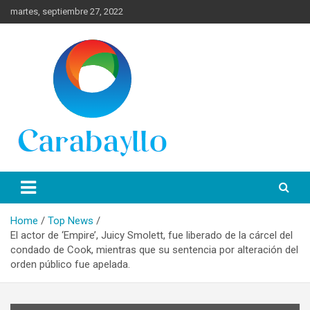
Skip
martes, septiembre 27, 2022
to
content
Spanish News Today para las últimas noticias, estilo de vida e
Portal de Lima Norte y
información turística en español de toda España.
Carabayllo
Home
Top News
El actor de ‘Empire’, Juicy Smolett, fue liberado de la cárcel del
condado de Cook, mientras que su sentencia por alteración del
orden público fue apelada.