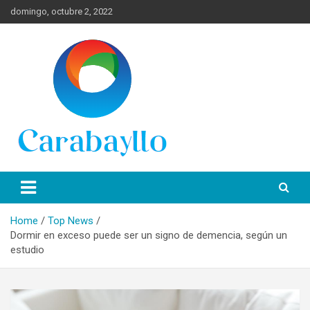
Skip
domingo, octubre 2, 2022
to
content
Spanish News Today para las últimas noticias, estilo de vida e
Portal de Lima Norte y
información turística en español de toda España.
Carabayllo
Home
Top News
Dormir en exceso puede ser un signo de demencia, según un
estudio