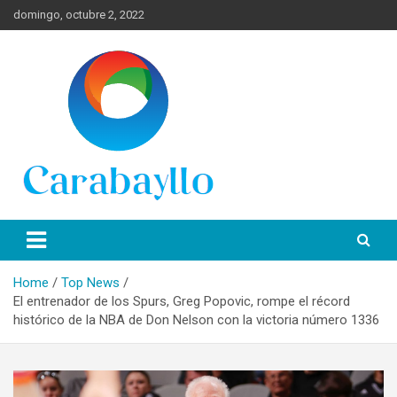
Skip
domingo, octubre 2, 2022
to
content
Spanish News Today para las últimas noticias, estilo de vida e
Portal de Lima Norte y
información turística en español de toda España.
Carabayllo
Home
Top News
El entrenador de los Spurs, Greg Popovic, rompe el récord
histórico de la NBA de Don Nelson con la victoria número 1336