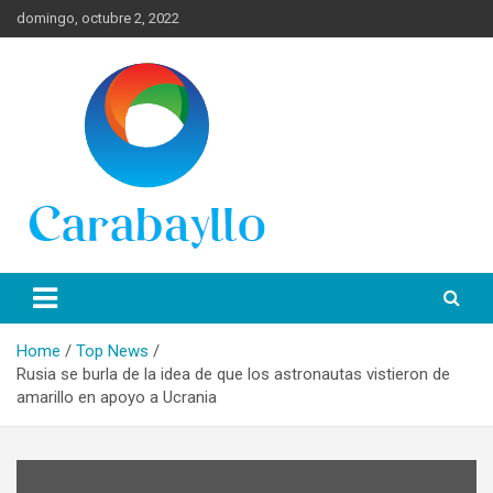
Skip
domingo, octubre 2, 2022
to
content
Spanish News Today para las últimas noticias, estilo de vida e
Portal de Lima Norte y
información turística en español de toda España.
Carabayllo
Home
Top News
Rusia se burla de la idea de que los astronautas vistieron de
amarillo en apoyo a Ucrania