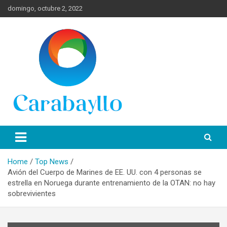
Skip
domingo, octubre 2, 2022
to
content
Spanish News Today para las últimas noticias, estilo de vida e
Portal de Lima Norte y
información turística en español de toda España.
Carabayllo
Home
Top News
Avión del Cuerpo de Marines de EE. UU. con 4 personas se
estrella en Noruega durante entrenamiento de la OTAN: no hay
sobrevivientes