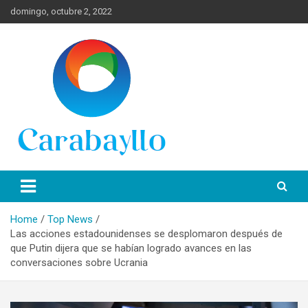
Skip
domingo, octubre 2, 2022
to
content
Spanish News Today para las últimas noticias, estilo de vida e
Portal de Lima Norte y
información turística en español de toda España.
Carabayllo
Home
Top News
Las acciones estadounidenses se desplomaron después de
que Putin dijera que se habían logrado avances en las
conversaciones sobre Ucrania