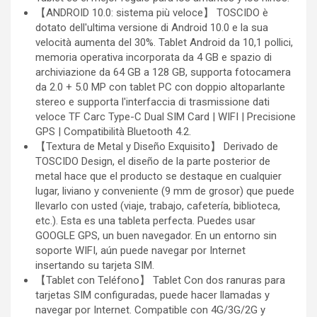
【ANDROID 10.0: sistema più veloce】 TOSCIDO è
dotato dell'ultima versione di Android 10.0 e la sua
velocità aumenta del 30%. Tablet Android da 10,1 pollici,
memoria operativa incorporata da 4 GB e spazio di
archiviazione da 64 GB a 128 GB, supporta fotocamera
da 2.0 + 5.0 MP con tablet PC con doppio altoparlante
stereo e supporta l'interfaccia di trasmissione dati
veloce TF Carc Type-C Dual SIM Card | WIFI | Precisione
GPS | Compatibilità Bluetooth 4.2.
【Textura de Metal y Diseño Exquisito】 Derivado de
TOSCIDO Design, el diseño de la parte posterior de
metal hace que el producto se destaque en cualquier
lugar, liviano y conveniente (9 mm de grosor) que puede
llevarlo con usted (viaje, trabajo, cafetería, biblioteca,
etc.). Esta es una tableta perfecta. Puedes usar
GOOGLE GPS, un buen navegador. En un entorno sin
soporte WIFI, aún puede navegar por Internet
insertando su tarjeta SIM.
【Tablet con Teléfono】 Tablet Con dos ranuras para
tarjetas SIM configuradas, puede hacer llamadas y
navegar por Internet. Compatible con 4G/3G/2G y