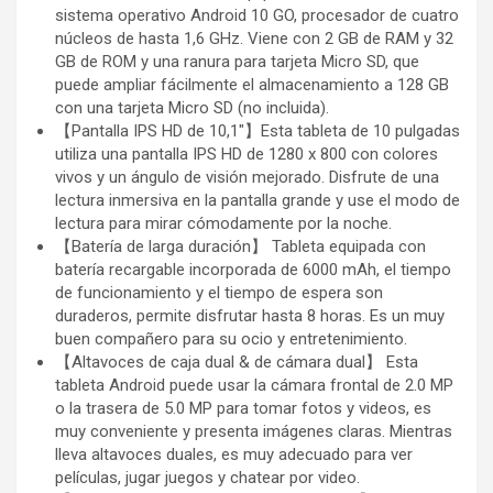
sistema operativo Android 10 GO, procesador de cuatro
núcleos de hasta 1,6 GHz. Viene con 2 GB de RAM y 32
GB de ROM y una ranura para tarjeta Micro SD, que
puede ampliar fácilmente el almacenamiento a 128 GB
con una tarjeta Micro SD (no incluida).
【Pantalla IPS HD de 10,1"】Esta tableta de 10 pulgadas
utiliza una pantalla IPS HD de 1280 x 800 con colores
vivos y un ángulo de visión mejorado. Disfrute de una
lectura inmersiva en la pantalla grande y use el modo de
lectura para mirar cómodamente por la noche.
【Batería de larga duración】 Tableta equipada con
batería recargable incorporada de 6000 mAh, el tiempo
de funcionamiento y el tiempo de espera son
duraderos, permite disfrutar hasta 8 horas. Es un muy
buen compañero para su ocio y entretenimiento.
【Altavoces de caja dual & de cámara dual】 Esta
tableta Android puede usar la cámara frontal de 2.0 MP
o la trasera de 5.0 MP para tomar fotos y videos, es
muy conveniente y presenta imágenes claras. Mientras
lleva altavoces duales, es muy adecuado para ver
películas, jugar juegos y chatear por video.