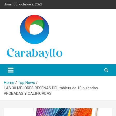
Skip
domingo, octubre 2, 2022
to
content
Spanish News Today para las últimas noticias, estilo de vida e
Portal de Lima Norte y
información turística en español de toda España.
Carabayllo
Home
Top News
LAS 30 MEJORES RESEÑAS DEL tablets de 10 pulgadas
PROBADAS Y CALIFICADAS