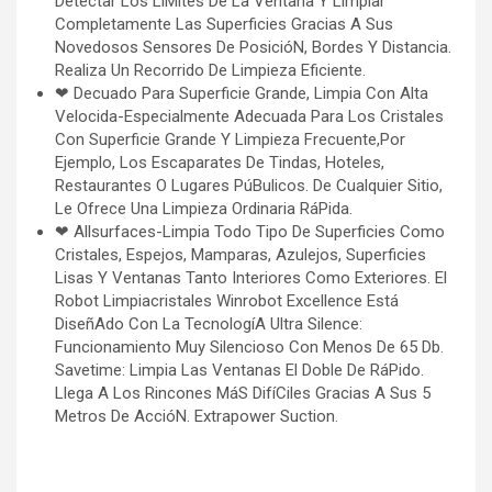
Detectar Los LíMites De La Ventana Y Limpiar
Completamente Las Superficies Gracias A Sus
Novedosos Sensores De PosicióN, Bordes Y Distancia.
Realiza Un Recorrido De Limpieza Eficiente.
❤ Decuado Para Superficie Grande, Limpia Con Alta
Velocida-Especialmente Adecuada Para Los Cristales
Con Superficie Grande Y Limpieza Frecuente,Por
Ejemplo, Los Escaparates De Tindas, Hoteles,
Restaurantes O Lugares PúBulicos. De Cualquier Sitio,
Le Ofrece Una Limpieza Ordinaria RáPida.
❤ Allsurfaces-Limpia Todo Tipo De Superficies Como
Cristales, Espejos, Mamparas, Azulejos, Superficies
Lisas Y Ventanas Tanto Interiores Como Exteriores. El
Robot Limpiacristales Winrobot Excellence Está
DiseñAdo Con La TecnologíA Ultra Silence:
Funcionamiento Muy Silencioso Con Menos De 65 Db.
Savetime: Limpia Las Ventanas El Doble De RáPido.
Llega A Los Rincones MáS DifíCiles Gracias A Sus 5
Metros De AccióN. Extrapower Suction.