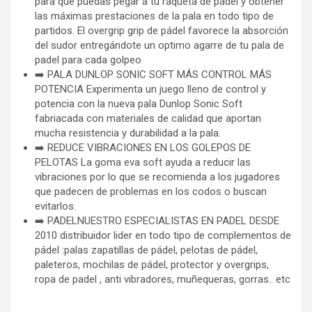
para que puedas pegar a tu raqueta de pádel y obtener
las máximas prestaciones de la pala en todo tipo de
partidos. El overgrip grip de pádel favorece la absorción
del sudor entregándote un optimo agarre de tu pala de
padel para cada golpeo
➡️ PALA DUNLOP SONIC SOFT MÁS CONTROL MÁS
POTENCIA Experimenta un juego lleno de control y
potencia con la nueva pala Dunlop Sonic Soft
fabriacada con materiales de calidad que aportan
mucha resistencia y durabilidad a la pala.
➡️ REDUCE VIBRACIONES EN LOS GOLEPOS DE
PELOTAS La goma eva soft ayuda a reducir las
vibraciones por lo que se recomienda a los jugadores
que padecen de problemas en los codos o buscan
evitarlos.
➡️ PADELNUESTRO ESPECIALISTAS EN PADEL DESDE
2010 distribuidor lider en todo tipo de complementos de
pádel :palas zapatillas de pádel, pelotas de pádel,
paleteros, mochilas de pádel, protector y overgrips,
ropa de padel , anti vibradores, muñequeras, gorras.. etc