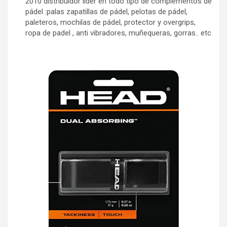
2010 distribuidor lider en todo tipo de complementos de
pádel :palas zapatillas de pádel, pelotas de pádel,
paleteros, mochilas de pádel, protector y overgrips,
ropa de padel , anti vibradores, muñequeras, gorras.. etc