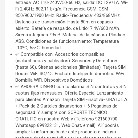
entrada: AC 110-240V/50-60 Hz, salida: DC 12V/1A. Wi-
Fi 2.4GHz 802.11 b/g/n. Frecuencia GSM: GSM
850/900/1900 MHz. Radio-Frecuencia: 433/868MHz.
Distancia de transmisión: Hasta 80m en espacio
abierto. Batería de respaldo, de Litio: 7.4V/600 mAh.
Sirena integrada: 95dB. Material de la cáscara: Plástico
ABS. Condiciones de funcionamiento: Temperatura
-10ºC, 55ºC, humedad
✅ Compatible con: Accesorios compatibles
(inalámbricos y cableados). Sensores y Detectores
(hasta 60). Sirenas adicionales (ilimitadas). Tarjeta SIM.
Router WiFi 3G/4G. Enchufe Inteligente domótico WiFi.
Bombilla WiFi. Dispositivos Domóticos.
✅ AHORRA DINERO con tu alarma: SIN contratos y SIN
cuotas fijas mensuales. Oferta Especial Lanzamiento
para clientes Amazon: Tarjeta SIM -inactiva- GRATUITA
+ Pack de 2 Carteles disuasorios + 6 Pegatinas de
seguridad. Y siempre con SOPORTE TÉCNICO
GRATUITO en nuestra Web y (Teléfono 921609700
Whatsapp 699822131, Web Chat, email). Allí podrás
ampliar la información de este producto e incluso