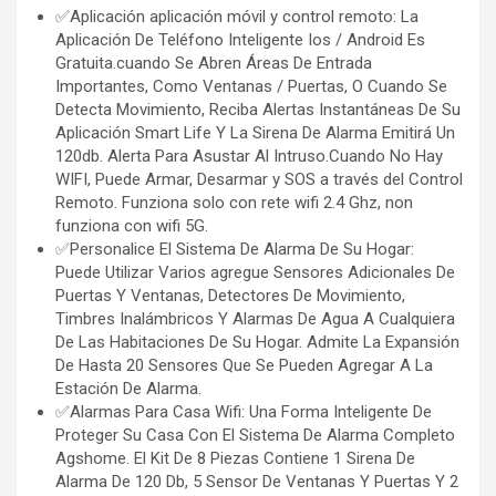
✅Aplicación aplicación móvil y control remoto: La
Aplicación De Teléfono Inteligente Ios / Android Es
Gratuita.cuando Se Abren Áreas De Entrada
Importantes, Como Ventanas / Puertas, O Cuando Se
Detecta Movimiento, Reciba Alertas Instantáneas De Su
Aplicación Smart Life Y La Sirena De Alarma Emitirá Un
120db. Alerta Para Asustar Al Intruso.Cuando No Hay
WIFI, Puede Armar, Desarmar y SOS a través del Control
Remoto. Funziona solo con rete wifi 2.4 Ghz, non
funziona con wifi 5G.
✅Personalice El Sistema De Alarma De Su Hogar:
Puede Utilizar Varios agregue Sensores Adicionales De
Puertas Y Ventanas, Detectores De Movimiento,
Timbres Inalámbricos Y Alarmas De Agua A Cualquiera
De Las Habitaciones De Su Hogar. Admite La Expansión
De Hasta 20 Sensores Que Se Pueden Agregar A La
Estación De Alarma.
✅Alarmas Para Casa Wifi: Una Forma Inteligente De
Proteger Su Casa Con El Sistema De Alarma Completo
Agshome. El Kit De 8 Piezas Contiene 1 Sirena De
Alarma De 120 Db, 5 Sensor De Ventanas Y Puertas Y 2