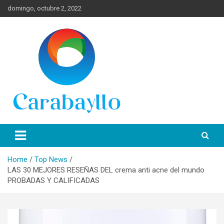
Skip
domingo, octubre 2, 2022
to
content
Spanish News Today para las últimas noticias, estilo de vida e
Portal de Lima Norte y
información turística en español de toda España.
Carabayllo
Home
Top News
LAS 30 MEJORES RESEÑAS DEL crema anti acne del mundo
PROBADAS Y CALIFICADAS