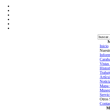
M
Inicio
Nuestr
Inform
Caraba
Vistas
Histor
Trabajo
Artícu
Notici
Mapa s
Museo
Servic
Otros 
Contac
Me