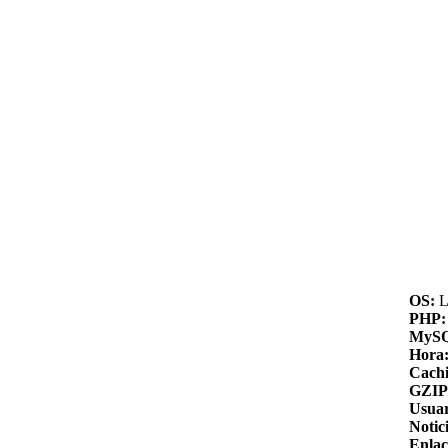
OS:
L
PHP:
MyS
Hora
Cachi
GZIP
Usuar
Notic
Enlac