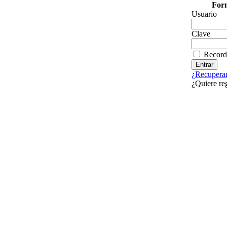
Form
Usuario
Clave
Record
¿Recuperar
¿Quiere re