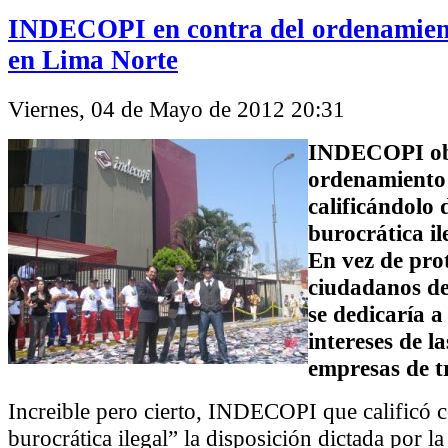
INDECOPI en contra del ordenamien
en Lima Norte
Viernes, 04 de Mayo de 2012 20:31
INDECOPI obs
ordenamiento
calificándolo 
burocrática il
En vez de prot
ciudadanos de
se dedicaría a
intereses de l
empresas de t
Increible pero cierto, INDECOPI que calificó 
burocrática ilegal” la disposición dictada por l