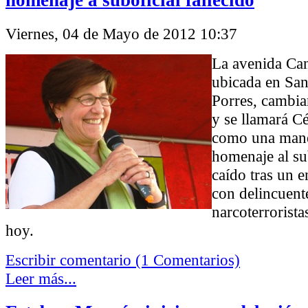
Viernes, 04 de Mayo de 2012 10:37
La avenida Can
ubicada en San
Porres, cambi
y se llamará C
como una mane
homenaje al su
caído tras un 
con delincuent
narcoterrorista
hoy.
Escribir comentario (1 Comentarios)
Leer más...