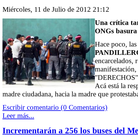
Miércoles, 11 de Julio de 2012 21:12
Una crítica ta
ONGs basura
Hace poco, las
PANDILLER
encarcelados, 
manifestación,
"DERECHOS" d
Acá está la res
madre ciudadana, hacia la madre que protestaba
Escribir comentario (0 Comentarios)
Leer más...
Incrementarán a 256 los buses del Me