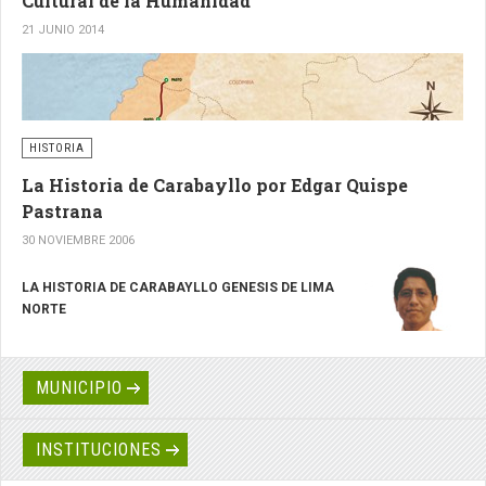
Cultural de la Humanidad
21 JUNIO 2014
HISTORIA
La Historia de Carabayllo por Edgar Quispe
Pastrana
30 NOVIEMBRE 2006
LA HISTORIA DE CARABAYLLO GENESIS DE LIMA
NORTE
Carabayllo es obra de la historia, su existencia se sostiene
en el tiempo desde épocas milenarias. Su territorio
MUNICIPIO
comprendía todo el valle bajo del Chillón; limitaba por el
Norte con Chancay y Canta, por el Este con Huarochiri, por
el Sur con el río Rimac y por el Oeste con el Océano Pacifico.
INSTITUCIONES