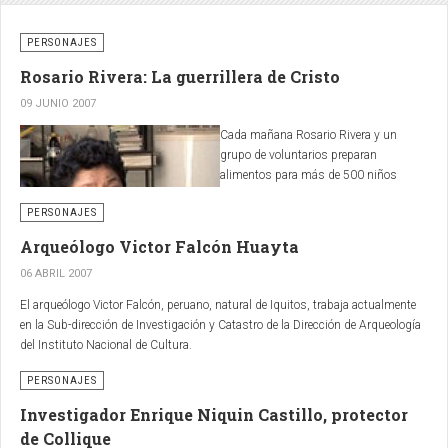
PERSONAJES
Rosario Rivera: La guerrillera de Cristo
09 JUNIO 2007
Cada mañana Rosario Rivera y un
grupo de voluntarios preparan
alimentos para más de 500 niños
pobres del
distrito de Comas de
PERSONAJES
Lima Norte
. Sin embargo antes de su
conversión nadie hubiera creído que
Arqueólogo Victor Falcón Huayta
esta mujer cambiaría sus armas de
06 ABRIL 2007
guerra por la cruz.
El arqueólogo Victor Falcón, peruano, natural de Iquitos, trabaja actualmente
en la Sub-dirección de Investigación y Catastro de la Dirección de Arqueología
del Instituto Nacional de Cultura.
PERSONAJES
Investigador Enrique Niquin Castillo, protector
de Collique