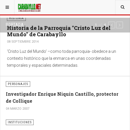
ESTÁ AQUÍ:
HISTORIA
PORTADA
of
1
4
PREVIOUS
NEXT
Historia de la Parroquia "Cristo Luz del
Mundo" de Carabayllo
08 SEPTIEMBRE 2014
'Cristo Luz del Mundo' –como toda parroquia- obedece a un
contexto histórico que la enmarca en unas coordenadas
temporales y espaciales determinadas.
PERSONAJES
Investigador Enrique Niquin Castillo, protector
de Collique
04 MARZO 2007
INSTITUCIONES