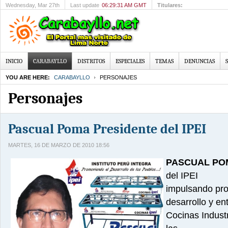
Wednesday
, Mar 27th
Last update
06:29:31 AM GMT
Titulares:
Teófilo Cubillas
INICIO
CARABAYLLO
DISTRITOS
ESPECIALES
TEMAS
DENUNCIAS
YOU ARE HERE:
CARABAYLLO
PERSONAJES
Personajes
Pascual Poma Presidente del IPEI
MARTES, 16 DE MARZO DE 2010 18:56
PASCUAL PO
del IPEI
impulsando pro
desarrollo y e
Cocinas Indust