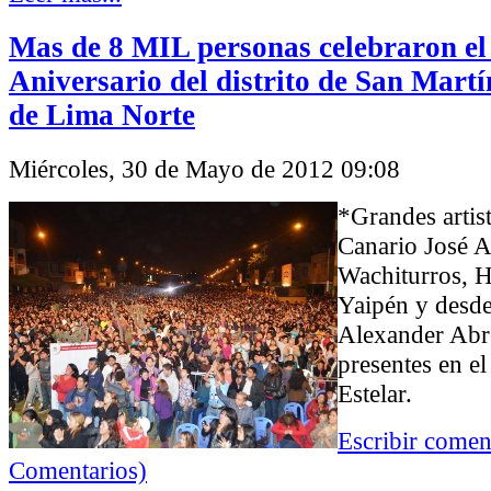
Mas de 8 MIL personas celebraron el
Aniversario del distrito de San Martí
de Lima Norte
Miércoles, 30 de Mayo de 2012 09:08
*Grandes artis
Canario José A
Wachiturros, 
Yaipén y desd
Alexander Abr
presentes en e
Estelar.
Escribir comen
Comentarios)