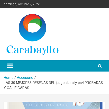
Skip
domingo, octubre 2, 2022
to
content
Spanish News Today para las últimas noticias, estilo de vida e
Portal de Lima Norte y
información turística en español de toda España.
Carabayllo
Home
Accesorio
LAS 30 MEJORES RESEÑAS DEL juego de rally ps4 PROBADAS
Y CALIFICADAS