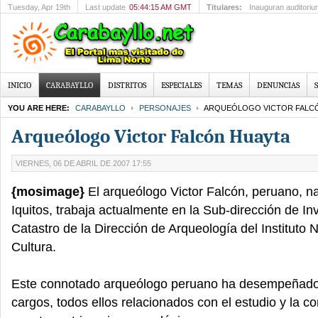
Tuesday
, Apr 19th
Last update
05:44:15 AM GMT
Titulares:
Inauguran auditoriu
INICIO
CARABAYLLO
DISTRITOS
ESPECIALES
TEMAS
DENUNCIAS
YOU ARE HERE:
CARABAYLLO
PERSONAJES
ARQUEÓLOGO VICTOR FALC
Arqueólogo Victor Falcón Huayta
VIERNES, 06 DE ABRIL DE 2007 17:55
{mosimage}
El arqueólogo Victor Falcón, peruano, na
Iquitos, trabaja actualmente en la Sub-dirección de In
Catastro de la Dirección de Arqueología del Instituto 
Cultura.
Este connotado arqueólogo peruano ha desempeñado
cargos, todos ellos relacionados con el estudio y la c