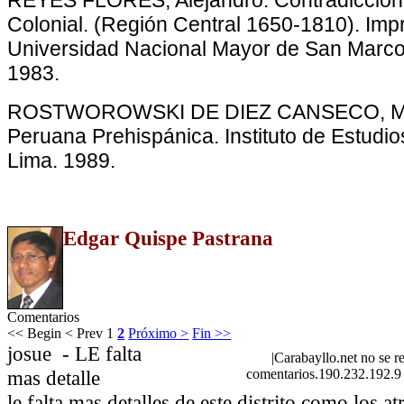
Colonial. (Región Central 1650-1810). Imp
Universidad Nacional Mayor de San Marco
1983.
ROSTWOROWSKI DE DIEZ CANSECO, Mar
Peruana Prehispánica. Instituto de Estudi
Lima. 1989.
Edgar Quispe Pastrana
Comentarios
<< Begin
< Prev
1
2
Próximo >
Fin >>
josue
-
LE falta
|
Carabayllo.net no se r
mas detalle
comentarios.190.232.192.9
le falta mas detalles de este distrito como los at