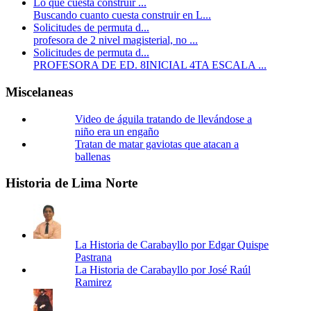
Lo que cuesta construir ...
Buscando cuanto cuesta construir en L...
Solicitudes de permuta d...
profesora de 2 nivel magisterial, no ...
Solicitudes de permuta d...
PROFESORA DE ED. 8INICIAL 4TA ESCALA ...
Miscelaneas
Video de águila tratando de llevándose a
niño era un engaño
Tratan de matar gaviotas que atacan a
ballenas
Historia de Lima Norte
La Historia de Carabayllo por Edgar Quispe
Pastrana
La Historia de Carabayllo por José Raúl
Ramirez