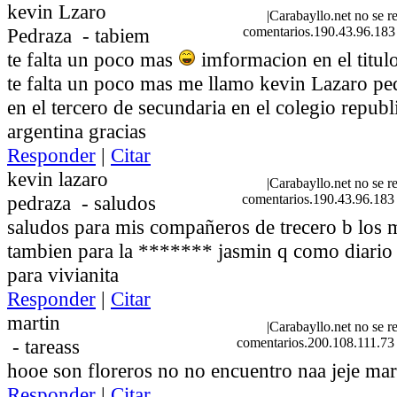
kevin Lzaro
|
Carabayllo.net no se r
Pedraza
-
tabiem
comentarios.190.43.96.183
te falta un poco mas
imformacion en el titulo
te falta un poco mas me llamo kevin Lazaro pe
en el tercero de secundaria en el colegio republ
argentina gracias
Responder
|
Citar
kevin lazaro
|
Carabayllo.net no se r
pedraza
-
saludos
comentarios.190.43.96.183
saludos para mis compañeros de trecero b los 
tambien para la ******* jasmin q como diario
para vivianita
Responder
|
Citar
martin
|
Carabayllo.net no se r
-
tareass
comentarios.200.108.111.73
hooe son floreros no no encuentro naa jeje mart
Responder
|
Citar