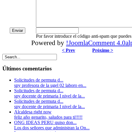
Por favor introduce el código anti-spam que puedes 
Powered by
!JoomlaComment 4.0al
< Prev
Próximo >
Últimos comentarios
Solicitudes de permuta d...
spy profesora de la ugel 02 laboro en...
Solicitudes de permuta d...
spy docente de primaria I nivel de la...
Solicitudes de permuta d...
spy docente de primaria I nivel de la...
Alcaldesa right now
feliz año genarito, saludos para ti!!!!!
ONG IDEAS PERU quiso don...
Los dos señores que administran la On...