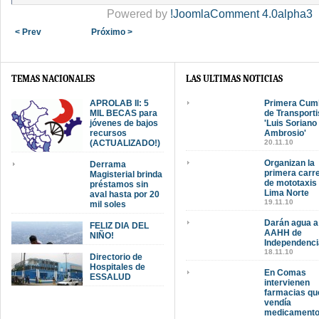
Powered by
!JoomlaComment 4.0alpha3
< Prev
Próximo >
TEMAS NACIONALES
LAS ULTIMAS NOTICIAS
APROLAB II: 5
Primera Cum
MIL BECAS para
de Transporti
jóvenes de bajos
'Luis Soriano
recursos
Ambrosio'
(ACTUALIZADO!)
20.11.10
Organizan la
Derrama
primera carr
Magisterial brinda
de mototaxis
préstamos sin
Lima Norte
aval hasta por 20
19.11.10
mil soles
Darán agua a
FELIZ DIA DEL
AAHH de
NIÑO!
Independenci
18.11.10
Directorio de
Hospitales de
En Comas
ESSALUD
intervienen
farmacias qu
vendía
medicament