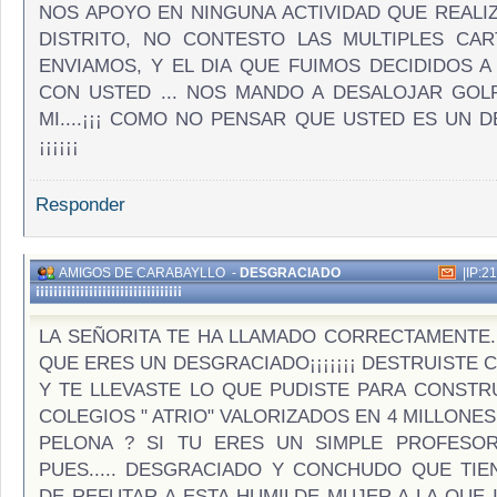
NOS APOYO EN NINGUNA ACTIVIDAD QUE REALI
DISTRITO, NO CONTESTO LAS MULTIPLES CA
ENVIAMOS, Y EL DIA QUE FUIMOS DECIDIDOS 
CON USTED ... NOS MANDO A DESALOJAR GO
MI....¡¡¡ COMO NO PENSAR QUE USTED ES UN 
¡¡¡¡¡¡
Responder
AMIGOS DE CARABAYLLO
-
DESGRACIADO
|
IP:2
¡¡¡¡¡¡¡¡¡¡¡¡¡¡¡¡¡¡¡¡¡¡¡¡¡¡¡¡¡¡¡¡¡
LA SEÑORITA TE HA LLAMADO CORRECTAMENTE..
QUE ERES UN DESGRACIADO¡¡¡¡¡¡¡ DESTRUISTE 
Y TE LLEVASTE LO QUE PUDISTE PARA CONSTR
COLEGIOS " ATRIO" VALORIZADOS EN 4 MILLONE
PELONA ? SI TU ERES UN SIMPLE PROFESO
PUES..... DESGRACIADO Y CONCHUDO QUE TIE
DE REFUTAR A ESTA HUMILDE MUJER A LA QUE 