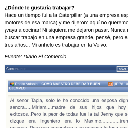
¿Dónde le gustaría trabajar?
Hace un tiempo fui a la Caterpillar (a una empresa es
motores de esa marca) y me dijeron: aquí no querem
¡vaya a cocinar! Ni siquiera me dejaron pasar. Nunca
buscar trabajo en una empresa grande, pensé, pero e
tres años... Mi anhelo es trabajar en la Volvo.
Fuente: Diario El Comercio
Comentarios
AÑAD
Rosita Antonia
-
COMO MAESTRO DEBE DAR BUEN
|
IP:76.1
EJEMPLO
Al senor Tapia, solo le he conocido una esposa dig
senora.....Miriam....madre de sus hijos que ho
exitosos..Pero la peor de todas fue la tal Jenny que s
dizque era Ingeniero era lo Maximo.............tr
manosa..Pero que esperaban a un manoso le toca una