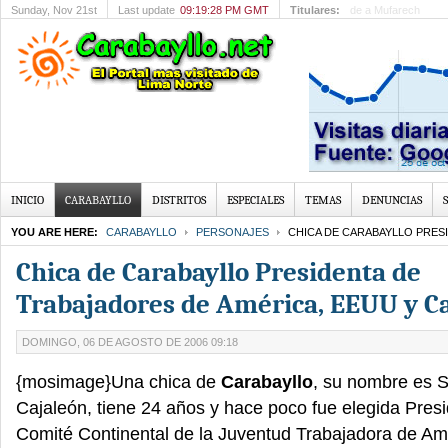
Sunday
, Nov 21st
Last update
09:19:28 PM GMT
Titulares:
Susana Villarán: “N
INICIO
CARABAYLLO
DISTRITOS
ESPECIALES
TEMAS
DENUNCIAS
YOU ARE HERE:
CARABAYLLO
PERSONAJES
CHICA DE CARABAYLLO PRES
Chica de Carabayllo Presidenta de
Trabajadores de América, EEUU y C
DOMINGO, 06 DE AGOSTO DE 2006 09:18
{mosimage}Una chica de
Carabayllo
, su nombre es 
Cajaleón, tiene 24 años y hace poco fue elegida Presi
Comité Continental de la Juventud Trabajadora de Amé