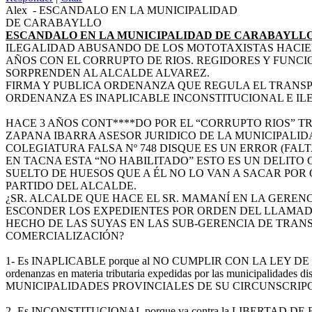
Alex
-
ESCANDALO EN LA MUNICIPALIDAD
DE CARABAYLLO
ESCANDALO EN LA MUNICIPALIDAD DE CARABAYLL
ILEGALIDAD ABUSANDO DE LOS MOTOTAXISTAS HACIE
AÑOS CON EL CORRUPTO DE RIOS. REGIDORES Y FUNC
SORPRENDEN AL ALCALDE ALVAREZ.
FIRMA Y PUBLICA ORDENANZA QUE REGULA EL TRANSP
ORDENANZA ES INAPLICABLE INCONSTITUCIONAL E IL
HACE 3 AÑOS CONT****DO POR EL “CORRUPTO RIOS” 
ZAPANA IBARRA ASESOR JURIDICO DE LA MUNICIPALI
COLEGIATURA FALSA Nº 748 DISQUE ES UN ERROR (FAL
EN TACNA ESTA “NO HABILITADO” ESTO ES UN DELITO
SUELTO DE HUESOS QUE A ÉL NO LO VAN A SACAR POR Q
PARTIDO DEL ALCALDE.
¿SR. ALCALDE QUE HACE EL SR. MAMANÍ EN LA GEREN
ESCONDER LOS EXPEDIENTES POR ORDEN DEL LLAMAD
HECHO DE LAS SUYAS EN LAS SUB-GERENCIA DE TRAN
COMERCIALIZACIÓN?
1- Es INAPLICABLE porque al NO CUMPLIR CON LA LEY DE MU
ordenanzas en materia tributaria expedidas por las municipalidade
MUNICIPALIDADES PROVINCIALES DE SU CIRCUNSCRIPC
2- Es INCONSTITUCIONAL porque va contra la LIBERTAD