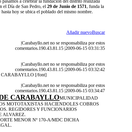
o pasamos a celebrar la fundación del distrito realizada
en el Día de San Pedro, el
29 de Junio de 1571
, funda la
e hasta hoy se ubica el poblado del mismo nombre.
Añadir nuevo
Buscar
|
Carabayllo.net no se responsabiliza por estos
comentarios.190.43.81.15
|
2009-06-15 03:31:35
|
Carabayllo.net no se responsabiliza por estos
comentarios.190.43.81.15
|
2009-06-15 03:32:42
 CARABAYLLO [/font]
|
Carabayllo.net no se responsabiliza por estos
comentarios.190.43.81.15
|
2009-06-15 03:34:47
 DE CARABAYLLO
MUNICIPALIDAD
LOS MOTOTAXISTAS HACIENDOLES COBROS
OS. REGIDORES Y FUNCIONARIOS
E ALVAREZ.
ORTE MENOR Nº 170-A/MDC DICHA
EGAL.