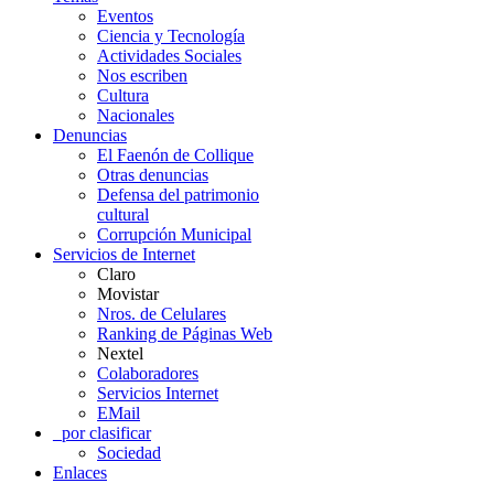
Eventos
Ciencia y Tecnología
Actividades Sociales
Nos escriben
Cultura
Nacionales
Denuncias
El Faenón de Collique
Otras denuncias
Defensa del patrimonio
cultural
Corrupción Municipal
Servicios de Internet
Claro
Movistar
Nros. de Celulares
Ranking de Páginas Web
Nextel
Colaboradores
Servicios Internet
EMail
_por clasificar
Sociedad
Enlaces