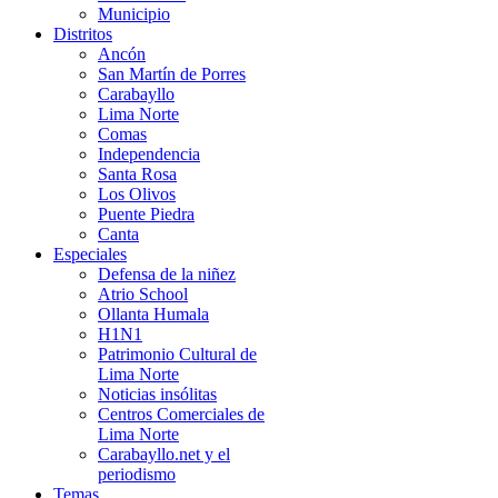
Municipio
Distritos
Ancón
San Martín de Porres
Carabayllo
Lima Norte
Comas
Independencia
Santa Rosa
Los Olivos
Puente Piedra
Canta
Especiales
Defensa de la niñez
Atrio School
Ollanta Humala
H1N1
Patrimonio Cultural de
Lima Norte
Noticias insólitas
Centros Comerciales de
Lima Norte
Carabayllo.net y el
periodismo
Temas