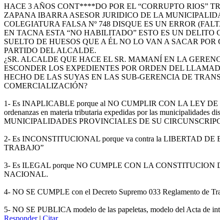
HACE 3 AÑOS CONT****DO POR EL “CORRUPTO RIOS” 
ZAPANA IBARRA ASESOR JURIDICO DE LA MUNICIPALI
COLEGIATURA FALSA Nº 748 DISQUE ES UN ERROR (FAL
EN TACNA ESTA “NO HABILITADO” ESTO ES UN DELITO
SUELTO DE HUESOS QUE A ÉL NO LO VAN A SACAR POR Q
PARTIDO DEL ALCALDE.
¿SR. ALCALDE QUE HACE EL SR. MAMANÍ EN LA GEREN
ESCONDER LOS EXPEDIENTES POR ORDEN DEL LLAMAD
HECHO DE LAS SUYAS EN LAS SUB-GERENCIA DE TRAN
COMERCIALIZACIÓN?
1- Es INAPLICABLE porque al NO CUMPLIR CON LA LEY DE MU
ordenanzas en materia tributaria expedidas por las municipalidade
MUNICIPALIDADES PROVINCIALES DE SU CIRCUNSCRIPC
2- Es INCONSTITUCIONAL porque va contra la LIBERTAD
TRABAJO”
3- Es ILEGAL porque NO CUMPLE CON LA CONSTITUCION
NACIONAL.
4- NO SE CUMPLE con el Decreto Supremo 033 Reglamento de Transito 
5- NO SE PUBLICA modelo de las papeletas, modelo del Acta de inter
Responder
|
Citar