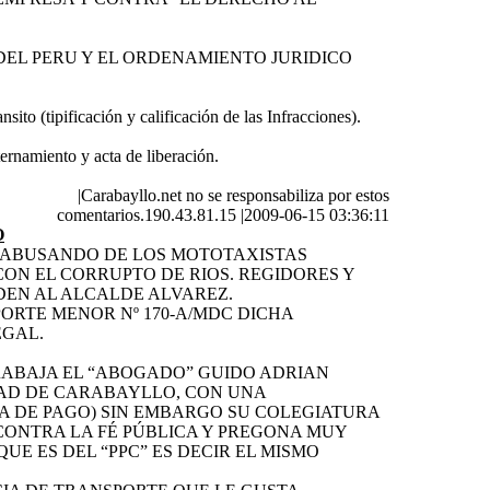
 DEL PERU Y EL ORDENAMIENTO JURIDICO
(tipificación y calificación de las Infracciones).
namiento y acta de liberación.
|
Carabayllo.net no se responsabiliza por estos
comentarios.190.43.81.15
|
2009-06-15 03:36:11
O
D ABUSANDO DE LOS MOTOTAXISTAS
ON EL CORRUPTO DE RIOS. REGIDORES Y
DEN AL ALCALDE ALVAREZ.
ORTE MENOR Nº 170-A/MDC DICHA
EGAL.
TRABAJA EL “ABOGADO” GUIDO ADRIAN
DAD DE CARABAYLLO, CON UNA
TA DE PAGO) SIN EMBARGO SU COLEGIATURA
 CONTRA LA FÉ PÚBLICA Y PREGONA MUY
UE ES DEL “PPC” ES DECIR EL MISMO