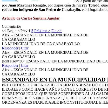
Así a partir de este añ
por
Juan Martínez Rengifo
, por disposición del
virrey Toledo
, qui
reducción indígena de San Pedro de Carabayllo
, en el lugar dond
Artículo de Carlos Santana Aguilar
Comentarios
<< Begin
< Prev
1
2
Próximo >
Fin >>
Alex
-
ESCANDALO EN LA MUNICIPALIDAD DE
CA CARABAYLLO
LA MUNICIPALIDAD DE CA CARABAYLLO
Responder
|
Citar
Alex
-
ESCANDALO EN LA MUNICIPALIDAD DE
CA CARABAYLLO
[font size="85"]ESCANDALO EN LA MUNICIPALIDAD DE CA
Responder
|
Citar
Alex
-
ESCANDALO EN LA MUNICIPALIDAD DE
CA CARABAYLLO
ESCANDALO EN LA MUNICIPALIDAD
PRETENDE SEGUIR EN LA ILEGALIDAD ABUSANDO DE 
ILEGALES COMO HACE 6 AÑOS CON EL CORRUPTO DE RI
CORRUPTOS IGUAL QUE RIOS SORPRENDEN AL ALCALD
FIRMA Y PUBLICA ORDENANZA QUE REGULA EL TRANSP
ORDENANZA ES INAPLICABLE INCONSTITUCIONAL E IL