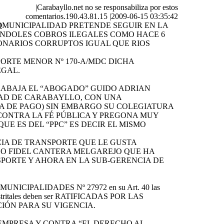
|
Carabayllo.net no se responsabiliza por estos
comentarios.190.43.81.15
|
2009-06-15 03:35:42
O
MUNICIPALIDAD PRETENDE SEGUIR EN LA
NDOLES COBROS ILEGALES COMO HACE 6
IONARIOS CORRUPTOS IGUAL QUE RIOS
ORTE MENOR Nº 170-A/MDC DICHA
EGAL.
TRABAJA EL “ABOGADO” GUIDO ADRIAN
DAD DE CARABAYLLO, CON UNA
TA DE PAGO) SIN EMBARGO SU COLEGIATURA
 CONTRA LA FÉ PÚBLICA Y PREGONA MUY
UE ES DEL “PPC” ES DECIR EL MISMO
CIA DE TRANSPORTE QUE LE GUSTA
O FIDEL CANTERA MELGAREJO QUE HA
SPORTE Y AHORA EN LA SUB-GERENCIA DE
NICIPALIDADES Nº 27972 en su Art. 40 las
s distritales deben ser RATIFICADAS POR LAS
IÓN PARA SU VIGENCIA.
 DE EMPRESA Y CONTRA “EL DERECHO AL