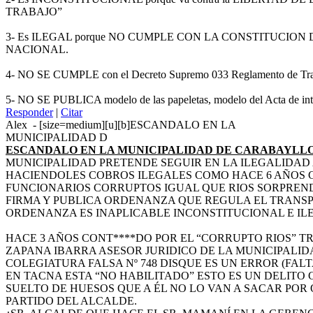
TRABAJO”
3- Es ILEGAL porque NO CUMPLE CON LA CONSTITUCION
NACIONAL.
4- NO SE CUMPLE con el Decreto Supremo 033 Reglamento de Transito 
5- NO SE PUBLICA modelo de las papeletas, modelo del Acta de inter
Responder
|
Citar
Alex
-
[size=medium][u][b]ESCANDALO EN LA
MUNICIPALIDAD D
ESCANDALO EN LA MUNICIPALIDAD DE CARABAYLL
MUNICIPALIDAD PRETENDE SEGUIR EN LA ILEGALIDA
HACIENDOLES COBROS ILEGALES COMO HACE 6 AÑOS C
FUNCIONARIOS CORRUPTOS IGUAL QUE RIOS SORPREN
FIRMA Y PUBLICA ORDENANZA QUE REGULA EL TRANSP
ORDENANZA ES INAPLICABLE INCONSTITUCIONAL E IL
HACE 3 AÑOS CONT****DO POR EL “CORRUPTO RIOS” 
ZAPANA IBARRA ASESOR JURIDICO DE LA MUNICIPALI
COLEGIATURA FALSA Nº 748 DISQUE ES UN ERROR (FAL
EN TACNA ESTA “NO HABILITADO” ESTO ES UN DELITO
SUELTO DE HUESOS QUE A ÉL NO LO VAN A SACAR POR Q
PARTIDO DEL ALCALDE.