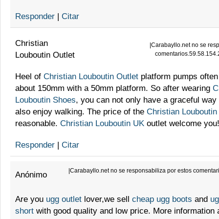
Responder
|
Citar
Christian
|
Carabayllo.net no se resp
Louboutin Outlet
comentarios.59.58.154.
Heel of
Christian Louboutin Outlet
platform pumps ofte
about 150mm with a 50mm platform. So after wearing
C
Louboutin Shoes
, you can not only have a graceful way 
also enjoy walking. The price of the
Christian Louboutin
reasonable.
Christian Louboutin UK
outlet welcome you
Responder
|
Citar
|
Carabayllo.net no se responsabiliza por estos comenta
Anónimo
Are you
ugg outlet
lover,we sell
cheap ugg boots
and
ug
short
with good quality and low price. More information