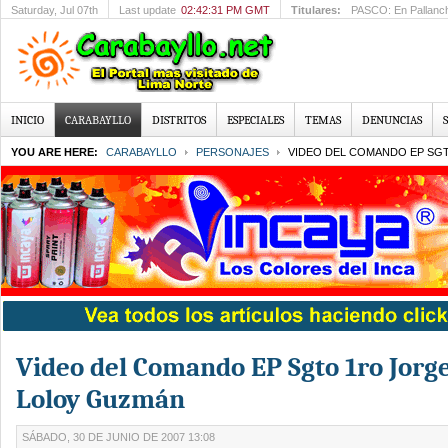
Saturday
, Jul 07th
Last update
02:42:31 PM GMT
Titulares:
PASCO: En Pallanchac
INICIO
CARABAYLLO
DISTRITOS
ESPECIALES
TEMAS
DENUNCIAS
YOU ARE HERE:
CARABAYLLO
PERSONAJES
VIDEO DEL COMANDO EP SG
Video del Comando EP Sgto 1ro Jorg
Loloy Guzmán
SÁBADO, 30 DE JUNIO DE 2007 13:08