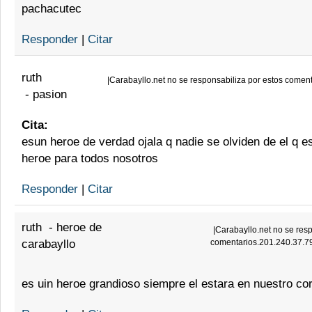
pachacutec
Responder
|
Citar
ruth
|
Carabayllo.net no se responsabiliza por estos comen
-
pasion
Cita:
esun heroe de verdad ojala q nadie se olviden de el q e
heroe para todos nosotros
Responder
|
Citar
ruth
-
heroe de
|
Carabayllo.net no se resp
carabayllo
comentarios.201.240.37.7
es uin heroe grandioso siempre el estara en nuestro c