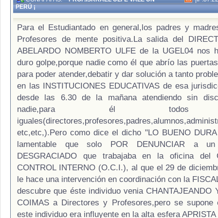
PERÚ ¡
Para el Estudiantado en general,los padres y madre
Profesores de mente positiva.La salida del DIR
ABELARDO NOMBERTO ULFE de la UGEL04 nos ha
duro golpe,porque nadie como él que abrío las puertas
para poder atender,debatir y dar solución a tanto prob
en las INSTITUCIONES EDUCATIVAS de esa jurisdicc
desde las 6.30 de la mañana atendiendo sin disc
nadie,para él todos 
iguales(directores,profesores,padres,alumnos,administ
etc,etc,).Pero como dice el dicho "LO BUENO DUR
lamentable que solo POR DENUNCIAR a u
DESGRACIADO que trabajaba en la oficina de
CONTROL INTERNO (O.C.I.), al que el 29 de diciembr
le hace una intervención en coordinación con la FISCAL
descubre que éste individuo venia CHANTAJEAND
COIMAS a Directores y Profesores,pero se supone
este individuo era influyente en la alta esfera APRIST