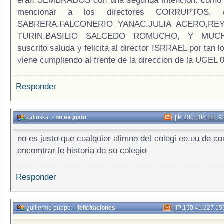
eran SEMBRADOS con una segunda intención. como 
mencionar a los directores CORRUPTOS.
SABRERA,FALCONERIO YANAC,JULIA ACERO,RE
TURIN,BASILIO SALCEDO ROMUCHO, Y MUCH
suscrito saluda y felicita al director ISRRAEL por tan l
viene cumpliendo al frente de la direccion de la UGEL 0
Responder
katiuska
-
no es justo
|
IP:200.108.111.9
no es justo que cualquier alimno del colegi ee.uu de c
encomtrar le historia de su colegio
Responder
guillermo puppo
-
felicitaciones
|
IP:190.41.227.15