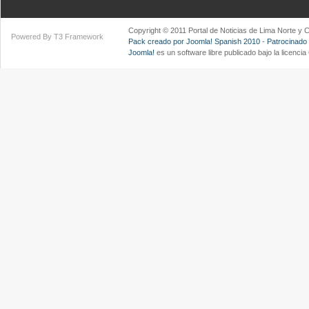
Copyright © 2011 Portal de Noticias de Lima Norte y
Powered By T3 Framework
Pack creado por Joomla! Spanish 2010
-
Patrocinado
Joomla!
es un software libre publicado bajo la licenc