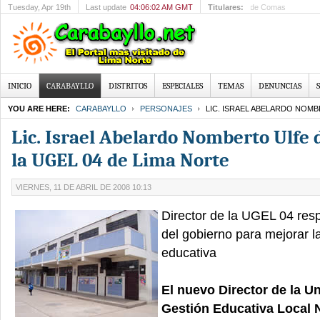
Tuesday
, Apr 19th
Last update
04:06:02 AM GMT
Titulares:
Mandan a la carcel
INICIO
CARABAYLLO
DISTRITOS
ESPECIALES
TEMAS
DENUNCIAS
YOU ARE HERE:
CARABAYLLO
PERSONAJES
LIC. ISRAEL ABELARDO NOMB
Lic. Israel Abelardo Nomberto Ulfe 
la UGEL 04 de Lima Norte
VIERNES, 11 DE ABRIL DE 2008 10:13
Director de la UGEL 04 res
del gobierno para mejorar l
educativa
El nuevo Director de la U
Gestión Educativa Local N