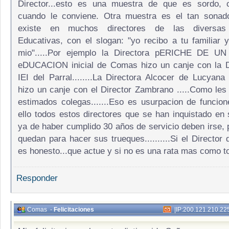
Director...esto es una muestra de que es sordo,
cuando le conviene. Otra muestra es el tan sonad
existe en muchos directores de las diversas I
Educativas, con el slogan: "yo recibo a tu familiar y
mio".....Por ejemplo la Directora pERICHE DE 
eDUCACION inicial de Comas hizo un canje con la Di
IEI del Parral........La Directora Alcocer de Lucyana
hizo un canje con el Director Zambrano .....Como les 
estimados colegas.......Eso es usurpacion de funciones
ello todos estos directores que se han inquistado en
ya de haber cumplido 30 años de servicio deben irse, 
quedan para hacer sus trueques..........Si el Director
es honesto...que actue y si no es una rata mas como 
Responder
Comas
-
Felicitaciones
|
IP:200.121.210.22