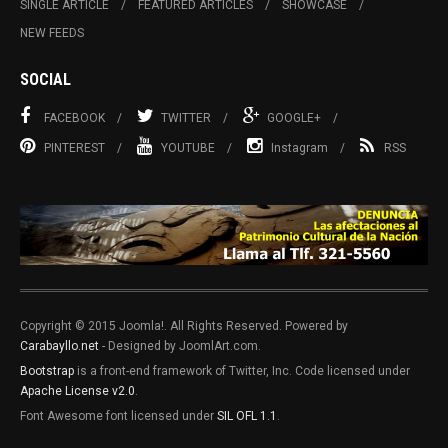
SINGLE ARTICLE
FEATURED ARTICLES
SHOWCASE
NEW FEEDS
SOCIAL
FACEBOOK
TWITTER
GOOGLE+
PINTEREST
YOUTUBE
Instagram
RSS
Copyright © 2015 Joomla!. All Rights Reserved. Powered by
Carabayllo.net
- Designed by JoomlArt.com.
Bootstrap
is a front-end framework of Twitter, Inc. Code licensed under
Apache License v2.0
.
Font Awesome font licensed under
SIL OFL 1.1
.