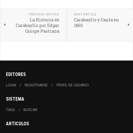
PREVIOUS ARTICLE
NEXT ARTICLE
La Historia de
Carabayllo y Canta en
Carabayllo por Edgar
1860
Quispe Pastrana
EDITORES
LOGIN
REGISTRARSE
PERFIL DE USUARIO
SISTEMA
TAGS
BUSCAR
ARTICULOS