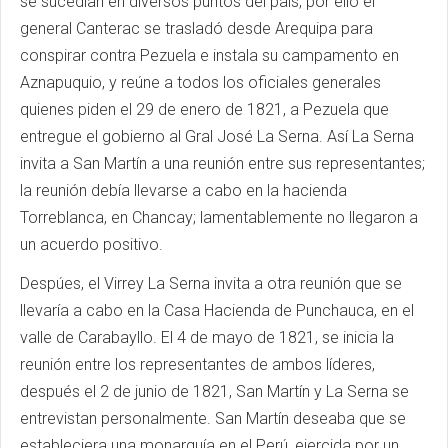
se sucedían en diversos puntos del país, por ello el
general Canterac se trasladó desde Arequipa para
conspirar contra Pezuela e instala su campamento en
Aznapuquio, y reúne a todos los oficiales generales
quienes piden el 29 de enero de 1821, a Pezuela que
entregue el gobierno al Gral José La Serna. Así La Serna
invita a San Martín a una reunión entre sus representantes;
la reunión debía llevarse a cabo en la hacienda
Torreblanca, en Chancay; lamentablemente no llegaron a
un acuerdo positivo.
Despúes, el Virrey La Serna invita a otra reunión que se
llevaría a cabo en la Casa Hacienda de Punchauca, en el
valle de Carabayllo. El 4 de mayo de 1821, se inicia la
reunión entre los representantes de ambos líderes,
después el 2 de junio de 1821, San Martín y La Serna se
entrevistan personalmente. San Martín deseaba que se
estableciera una monarquía en el Perú, ejercida por un