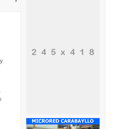
 y
n
o