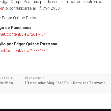
dgar Quispe Pastrana puede escribir al correo electrónico:
com
o comunicarse al Tlf. 794-2953.
r Edgar Quispe Pastrana:
ago de Punchauca
.net/content/view/261/43/
yllo por Edgar Quispe Pastrana
.net/content/view/178/43/
S ARTICLE
NEXT ARTICLE
 de Vida
Historiador Mag. José Raúl Ramirez Tarazona