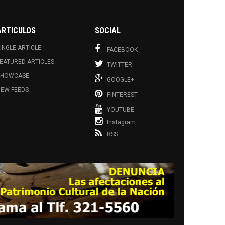
ARTICULOS
SOCIAL
INGLE ARTICLE
FACEBOOK
EATURED ARTICLES
TWITTER
SHOWCASE
GOOGLE+
EW FEEDS
PINTEREST
YOUTUBE
Instagram
RSS