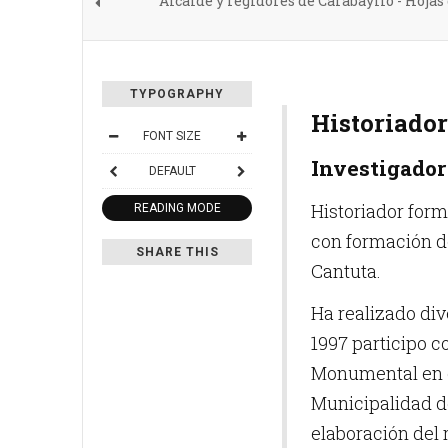
Alcalde y regidores de Carabayllo - Hojas
TYPOGRAPHY
Historiado
FONT SIZE
Investigador 
DEFAULT
Historiador for
READING MODE
con formación d
SHARE THIS
Cantuta.
Ha realizado div
1997 participo 
Monumental en c
Municipalidad de
elaboración del 