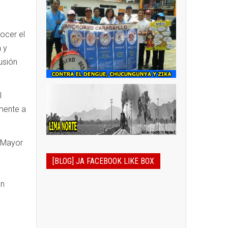
nocer el
a y
usión
l
mente a
l Mayor
[BLOG] JA FACEBOOK LIKE BOX
an