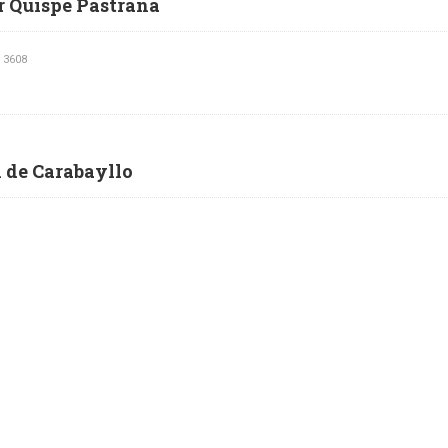
r Quispe Pastrana
 3608
l de Carabayllo