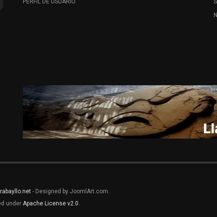
PERFIL DE USUARIO
N
rabayllo.net
- Designed by JoomlArt.com.
sed under
Apache License v2.0
.