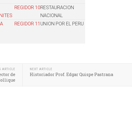
REGIDOR
10
RESTAURACION
NITES
NACIONAL
NA
REGIDOR
11
UNION POR EL PERU
S ARTICLE
NEXT ARTICLE
ector de
Historiador Prof. Edgar Quispe Pastrana
ollique