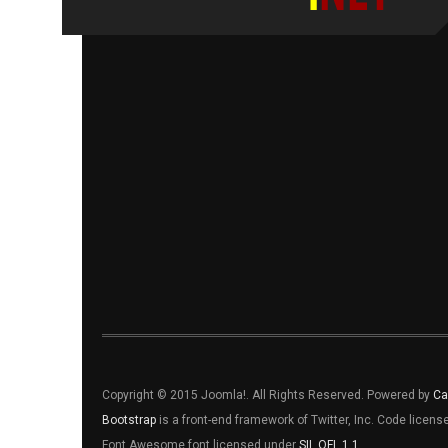
Copyright © 2015 Joomla!. All Rights Reserved. Powered by
Ca
Bootstrap
is a front-end framework of Twitter, Inc. Code licen
Font Awesome font licensed under
SIL OFL 1.1
.