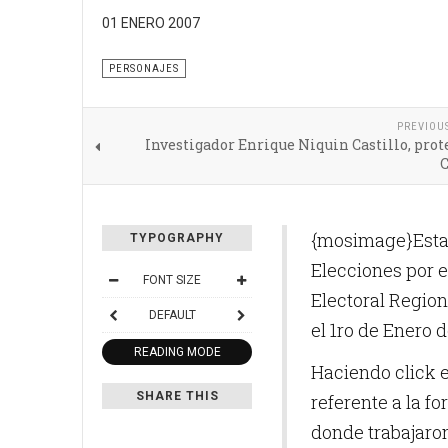
01 ENERO 2007
PERSONAJES
PREVIOU
Investigador Enrique Niquin Castillo, prot
C
{mosimage}Esta 
TYPOGRAPHY
Elecciones por e
FONT SIZE
Electoral Region
DEFAULT
el 1ro de Enero d
READING MODE
Haciendo click 
SHARE THIS
referente a la 
donde trabajaron,