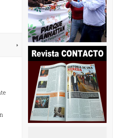
nte
ón