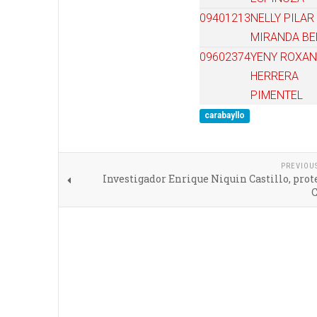
09401213
NELLY PILAR
MIRANDA BE
09602374
YENY ROXA
HERRERA
PIMENTEL
carabayllo
PREVIOU
Investigador Enrique Niquin Castillo, prot
C