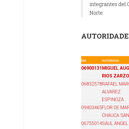
integrantes del 
Norte.
AUTORIDADE
DNI
AUTORIDAD
06900131
MIGUEL AU
RIOS ZARZ
06832578
RAFAEL MAR
ALVAREZ
ESPINOZA
09403465
FLOR DE MA
CHAUCA SA
06755014
SAUL ANGEL