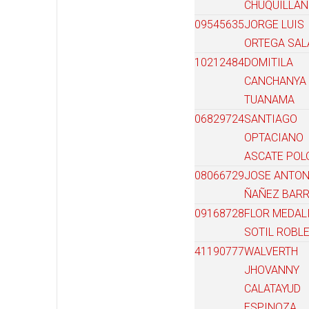
CHUQUILLAN
09545635
JORGE LUIS
ORTEGA SAL
10212484
DOMITILA
CANCHANYA
TUANAMA
06829724
SANTIAGO
OPTACIANO
ASCATE POL
08066729
JOSE ANTON
ÑAÑEZ BAR
09168728
FLOR MEDAL
SOTIL ROBL
41190777
WALVERTH
JHOVANNY
CALATAYUD
ESPINOZA