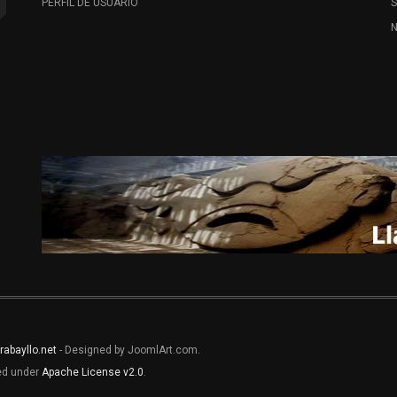
PERFIL DE USUARIO
N
rabayllo.net
- Designed by JoomlArt.com.
sed under
Apache License v2.0
.