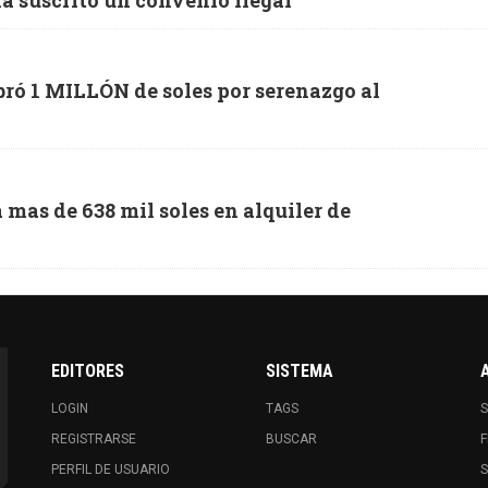
a suscrito un convenio ilegal
ró 1 MILLÓN de soles por serenazgo al
mas de 638 mil soles en alquiler de
EDITORES
SISTEMA
LOGIN
TAGS
S
REGISTRARSE
BUSCAR
F
PERFIL DE USUARIO