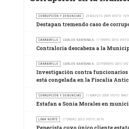
CORRUPCIÓN Y DENUNCIAS
23 AGOSTO 2009
VISTO: 107
Destapan tremendo caso de corrup
CARABAYLLO
CARLOS SANTANA A.
17 ENERO 2016
VISTO
Contraloría descabeza a la Munici
CARABAYLLO
CARLOS SANTANA A.
23 FEBRERO 2015
VIS
Investigación contra funcionarios
está congelada en la Fiscalía Anti
CORRUPCIÓN Y DENUNCIAS
11 MARZO 2009
VISTO: 8467
Estafan a Sonia Morales en munici
LIMA NORTE
17 ENERO 2013
VISTO: 8176
Pepecista cuyo único cliente estat