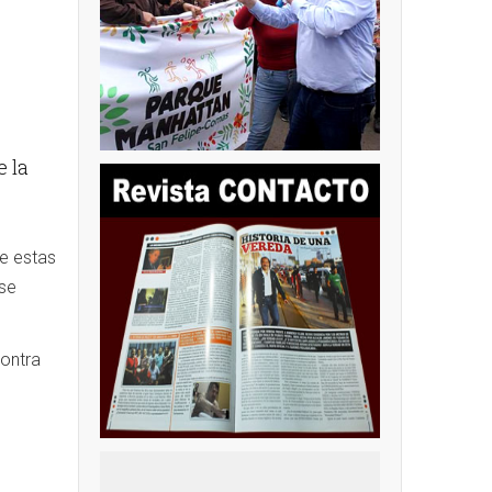
e la
e estas
 se
contra