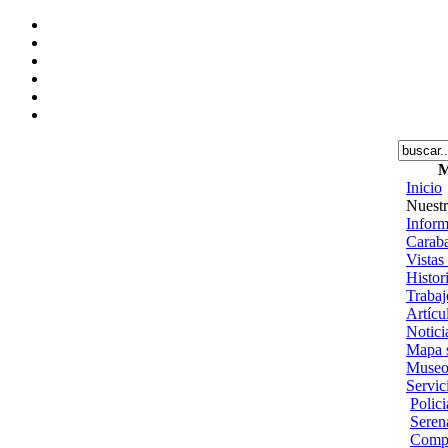
M
Inicio
Nuestr
Inform
Caraba
Vistas
Histor
Trabajo
Artícu
Notici
Mapa s
Museo
Servic
Polic
Seren
Comp