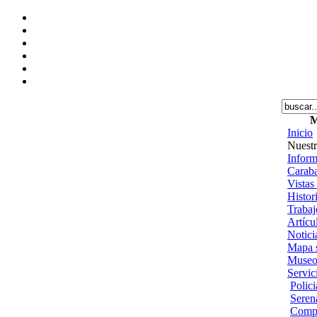
M
Inicio
Nuestr
Inform
Caraba
Vistas
Histor
Trabajo
Artícu
Notici
Mapa s
Museo
Servic
Polic
Seren
Comp