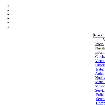
M
Inicio
Nuestr
Inform
Caraba
Vistas
Histor
Trabajo
Artícu
Notici
Mapa s
Museo
Servic
Polic
Seren
Comp