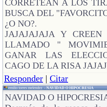
CORRETEAN A LOS TIR
BUSCA DEL "FAVORCITO
¿O NO?.
JAJAJAJAJA Y CREE
LLAMADO " MOVIMI
GANAR LAS ELECCIO
CAGO DE LA RISA JAJA
Responder
|
Citar
emilio torres melendez
-
NAVIDAD O HIPOCRESIA
NAVIDAD O HIPOCRESI