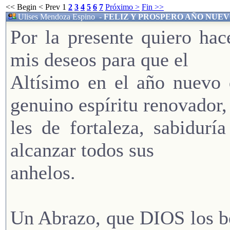
<< Begin
< Prev
1
2
3
4
5
6
7
Próximo >
Fin >>
Ulises Mendoza Espino
-
FELIZ Y PROSPERO AÑO NUE
Por la presente quiero hac
mis deseos para que el
Altísimo en el año nuevo 
genuino espíritu renovador,
les de fortaleza, sabidur
alcanzar todos sus
anhelos.
Un Abrazo, que DIOS los b