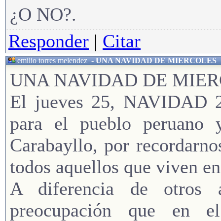
¿O NO?.
Responder
|
Citar
emilio torres melendez
-
UNA NAVIDAD DE MIERCOLES
UNA NAVIDAD DE MIE
El jueves 25, NAVIDAD 20
para el pueblo peruano 
Carabayllo, por recordarno
todos aquellos que viven e
A diferencia de otros
preocupación que en e