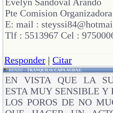
Evelyn Sandoval Arando
Pte Comision Organizadora
E: mail : steyssi84@hotma
Tlf : 5513967 Cel : 975000
Responder
|
Citar
RENZO
-
TRANQUILO, CAPA AUDAZ.
EN VISTA QUE LA SU
ESTA MUY SENSIBLE Y
LOS POROS DE NO MU