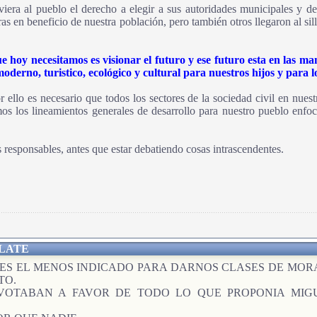
era al pueblo el derecho a elegir a sus autoridades municipales y des
ras en beneficio de nuestra población, pero también otros llegaron al sill
que hoy necesitamos es visionar el futuro y ese futuro esta en las
derno, turistico, ecológico y cultural para nuestros hijos y para lo
por ello es necesario que todos los sectores de la sociedad civil en nu
 los lineamientos generales de desarrollo para nuestro pueblo enfocado
 responsables, antes que estar debatiendo cosas intrascendentes.
LATE
RES EL MENOS INDICADO PARA DARNOS CLASES DE MORA
TO.
VOTABAN A FAVOR DE TODO LO QUE PROPONIA MIG