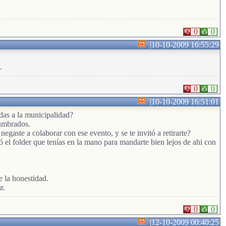
0
0
|
10-10-2009 16:55:29
.
0
0
|
10-10-2009 16:51:01
das a la municipalidad?
tumbrados.
aste a colaborar con ese evento, y se te invitó a retirarte?
 el folder que tenías en la mano para mandarte bien lejos de ahi con
e la honestidad.
r.
0
0
|
12-10-2009 00:40:25