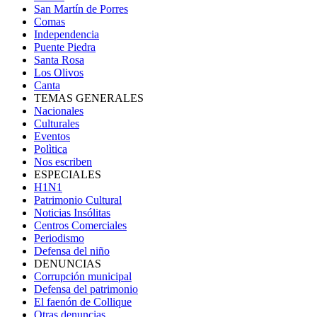
San Martín de Porres
Comas
Independencia
Puente Piedra
Santa Rosa
Los Olivos
Canta
TEMAS GENERALES
Nacionales
Culturales
Eventos
Polìtica
Nos escriben
ESPECIALES
H1N1
Patrimonio Cultural
Noticias Insólitas
Centros Comerciales
Periodismo
Defensa del niño
DENUNCIAS
Corrupción municipal
Defensa del patrimonio
El faenón de Collique
Otras denuncias