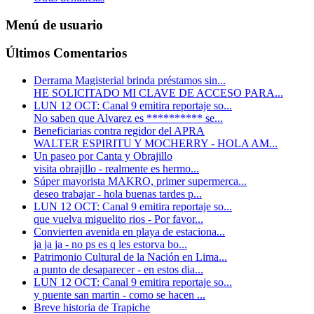
Menú de usuario
Últimos Comentarios
Derrama Magisterial brinda préstamos sin...
HE SOLICITADO MI CLAVE DE ACCESO PARA...
LUN 12 OCT: Canal 9 emitira reportaje so...
No saben que Alvarez es ********** se...
Beneficiarias contra regidor del APRA
WALTER ESPIRITU Y MOCHERRY - HOLA AM...
Un paseo por Canta y Obrajillo
visita obrajillo - realmente es hermo...
Súper mayorista MAKRO, primer supermerca...
deseo trabajar - hola buenas tardes p...
LUN 12 OCT: Canal 9 emitira reportaje so...
que vuelva miguelito rios - Por favor...
Convierten avenida en playa de estaciona...
ja ja ja - no ps es q les estorva bo...
Patrimonio Cultural de la Nación en Lima...
a punto de desaparecer - en estos dia...
LUN 12 OCT: Canal 9 emitira reportaje so...
y puente san martin -
como se hacen ...
Breve historia de Trapiche