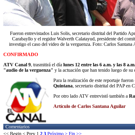
Fueron entrevistados Luis Solis, secretario distrital del Partido Apr
Carabayllo y el regidor Walverth Calatayud, presidente del comi
investigo el caso del video de la verguenza. Foto: Carlos Santana 
CONFIRMADO
ATV Canal 9
, trasmitirá el día
lunes 12 entre las 6 a.m. y las 8 a.m
"audio de la verguenza"
y la actuación que han tenido luego de su dif
Para la realización de este reportaje fueron
Quintana
, secretario distrital del PAP en
Por otro lado ATV entrevistó también a
Ra
Artículo de Carlos Santana Aguilar
Comentarios
<< Begin
< Prev
1
2
3
Próximo >
Fin >>