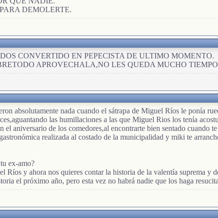
OR QUE NADIE.
 PARA DEMOLERTE.
ADOS CONVERTIDO EN PEPECISTA DE ULTIMO MOMENTO.
OBRETODO APROVECHALA,NO LES QUEDA MUCHO TIEMPO
ron absolutamente nada cuando el sátrapa de Miguel Ríos le ponía rue
onces,aguantando las humillaciones a las que Miguel Rios los tenía acos
l aniversario de los comedores,al encontrarte bien sentado cuando te neg
astronómica realizada al costado de la municipalidad y miki te arranchó
 tu ex-amo?
el Ríos y ahora nos quieres contar la historia de la valentía suprema y d
toria el próximo año, pero esta vez no habrá nadie que los haga resucita