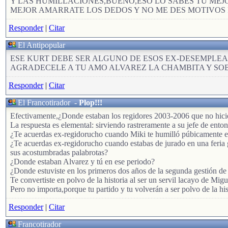
Y LAS HUMILLACIONES,BUENO,ESO LO SABES TU MEJ
MEJOR AMARRATE LOS DEDOS Y NO ME DES MOTIVOS
Responder
|
Citar
El Antipopular
ESE KURT DEBE SER ALGUNO DE ESOS EX-DESEMPLE
AGRADECELE A TU AMO ALVAREZ LA CHAMBITA Y S
Responder
|
Citar
El Francotirador
-
Plop!!!
Efectivamente,¿Donde estaban los regidores 2003-2006 que no hicie
La respuesta es elemental: sirviendo rastreramente a su jefe de ent
¿Te acuerdas ex-regidorucho cuando Miki te humilló púbicamente en e
¿Te acuerdas ex-regidorucho cuando estabas de jurado en una feria g
sus acostumbradas palabrotas?
¿Donde estaban Alvarez y tú en ese periodo?
¿Donde estuviste en los primeros dos años de la segunda gestión de
Te convertiste en polvo de la historia al ser un servil lacayo de Migu
Pero no importa,porque tu partido y tu volverán a ser polvo de la his
Responder
|
Citar
Francotirador