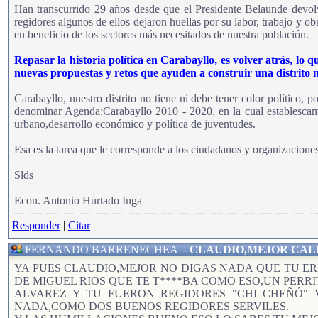
Han transcurrido 29 años desde que el Presidente Belaunde devolvi
regidores algunos de ellos dejaron huellas por su labor, trabajo y ob
en beneficio de los sectores más necesitados de nuestra población.
Repasar la historia política en Carabayllo, es volver atrás, lo 
nuevas propuestas y retos que ayuden a construir una distrito mo
Carabayllo, nuestro distrito no tiene ni debe tener color político, 
denominar Agenda:Carabayllo 2010 - 2020, en la cual establescamos
urbano,desarrollo económico y política de juventudes.
Esa es la tarea que le corresponde a los ciudadanos y organizaciones
Slds
Econ. Antonio Hurtado Inga
Responder
|
Citar
FERNANDO BARRENECHEA
-
CLAUDIO,MEJOR CAL
YA PUES CLAUDIO,MEJOR NO DIGAS NADA QUE TU E
DE MIGUEL RIOS QUE TE T****BA COMO ESO,UN PERRI
ALVAREZ Y TU FUERON REGIDORES "CHI CHEÑÓ" 
NADA,COMO DOS BUENOS REGIDORES SERVILES.