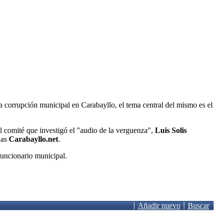
a corrupción municipal en Carabayllo, el tema central del mismo es el
el comité que investigó el "audio de la verguenza",
Luis Solis
ias
Carabayllo.net
.
funcionario municipal.
Añadir nuevo
Buscar