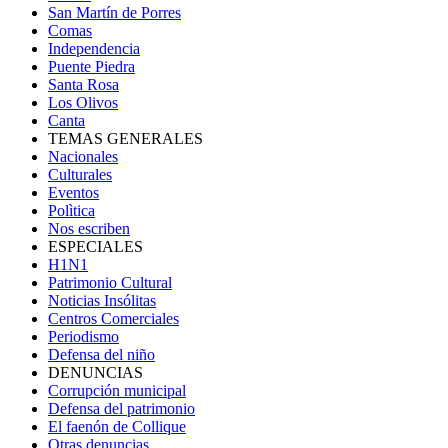
San Martín de Porres
Comas
Independencia
Puente Piedra
Santa Rosa
Los Olivos
Canta
TEMAS GENERALES
Nacionales
Culturales
Eventos
Polìtica
Nos escriben
ESPECIALES
H1N1
Patrimonio Cultural
Noticias Insólitas
Centros Comerciales
Periodismo
Defensa del niño
DENUNCIAS
Corrupción municipal
Defensa del patrimonio
El faenón de Collique
Otras denuncias