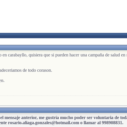
o en carabayllo, quisiera que si pueden hacer una campaña de salud en 
gradeceriamos de todo corason.
en.
n el mensaje anterior, me gustría mucho poder ser voluntaria de todas
uiente rosario.aliaga.gonzales@hotmail.com o llamar al 998908831.