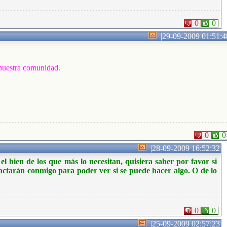
0
0
|
29-09-2009 01:51:4
 nuestra comunidad.
0
0
|
28-09-2009 16:52:32
 bien de los que más lo necesitan, quisiera saber por favor si
actarán conmigo para poder ver si se puede hacer algo. O de lo
0
0
|
25-09-2009 02:57:23