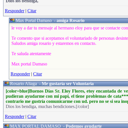
Dios los bendiga,
Responder
|
Citar
Max Portal Damaso
-
amiga Rosario
le voy a dar tu mensaje al hermano eloy para que se contacte con
Te comento que si aceptamos el voluntariado de personas desinte
Saludos amiga rosario y estaremos en contacto.
Te saluda atentamente
Max portal Damaso
Responder
|
Citar
Rosario Aliaga
-
Me gustaría ser Voluntaria
[color=blue]
Buenos Días Sr. Eloy Flores, etoy encantada de ve
pudieran ayudarme con mi papi, el tiene problemas de cata****
contrario me gustría comunicarme con ud. pero no se si sea ino
Dios los bendiga, muchas bendiciones.[/color]
Responder
|
Citar
MAX PORTAL DAMASO
-
Podemos ayudarte