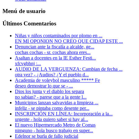
Menú de usuario
Últimos Comentarios
Niñas y niños contaminados por plomo en ...
EN MI OPONION NO CREO QUE CIDAP ESTE ...
Denuncian ante la fiscalía a alcalde, ge...
cochas cochas - sr. cochas ahora eres...
Asaltan a docentes en la IE Esther Festi...
xfcvgbhnj :...
AUDIO DE LA VERGUENZA: Cambian de fecha ...
otra vez? - ¿Audios? ¿Y el pueblo d...
Academia de voleybol masculino ***** Fe
deseo demostrar lo que se -
...
Dios los junta y el diablo los separa
no sabian? - parese que a la gente l...
Municipios lanzan salvavidas a limpieza ...
infeliz - se pintaba como desente per...
INSCRIPCIÓN EN LÍNEA: Incorporación a la...
urgente - hola quiero saber si hay al...
El nuevo Hipermercado Metro de Comas
nimguno - hola busco trabajo en super...
Edelnor se burla de fallo judicial