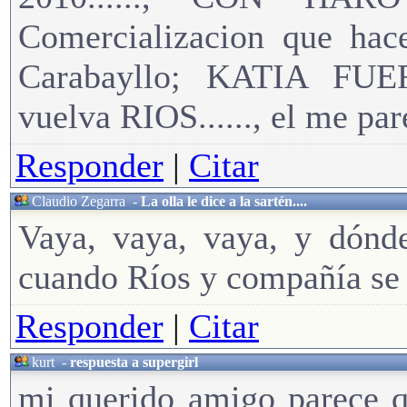
Comercializacion que hace
Carabayllo; KATIA FUER
vuelva RIOS......, el me par
Responder
|
Citar
Claudio Zegarra
-
La olla le dice a la sartén....
Vaya, vaya, vaya, y dónde
cuando Ríos y compañía se 
Responder
|
Citar
kurt
-
respuesta a supergirl
mi querido amigo parece q