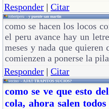
Responder
|
Citar
robertperu
-
y puente san martin
como se hacen los locos co
el peru avance hay un letr
meses y nada que quieren q
comienzen a ponerse la pila
Responder
|
Citar
vecino
-
AJA!! TRAPITOS SUCIOS?
como se ve que esto del
cola, ahora salen todos 