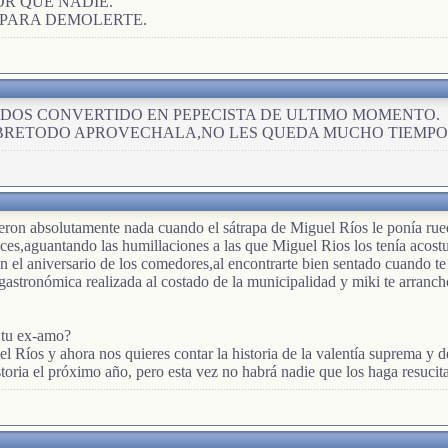
OR QUE NADIE.
 PARA DEMOLERTE.
ADOS CONVERTIDO EN PEPECISTA DE ULTIMO MOMENTO.
OBRETODO APROVECHALA,NO LES QUEDA MUCHO TIEMPO
ron absolutamente nada cuando el sátrapa de Miguel Ríos le ponía rue
onces,aguantando las humillaciones a las que Miguel Rios los tenía acos
l aniversario de los comedores,al encontrarte bien sentado cuando te neg
astronómica realizada al costado de la municipalidad y miki te arranchó
 tu ex-amo?
el Ríos y ahora nos quieres contar la historia de la valentía suprema y d
toria el próximo año, pero esta vez no habrá nadie que los haga resucita