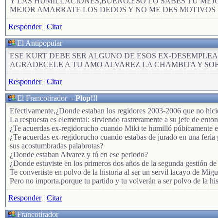
Y LAS HUMILLACIONES,BUENO,ESO LO SABES TU MEJ
MEJOR AMARRATE LOS DEDOS Y NO ME DES MOTIVOS
Responder
|
Citar
El Antipopular
ESE KURT DEBE SER ALGUNO DE ESOS EX-DESEMPLE
AGRADECELE A TU AMO ALVAREZ LA CHAMBITA Y S
Responder
|
Citar
El Francotirador
-
Plop!!!
Efectivamente,¿Donde estaban los regidores 2003-2006 que no hicie
La respuesta es elemental: sirviendo rastreramente a su jefe de ent
¿Te acuerdas ex-regidorucho cuando Miki te humilló púbicamente en e
¿Te acuerdas ex-regidorucho cuando estabas de jurado en una feria g
sus acostumbradas palabrotas?
¿Donde estaban Alvarez y tú en ese periodo?
¿Donde estuviste en los primeros dos años de la segunda gestión de
Te convertiste en polvo de la historia al ser un servil lacayo de Migu
Pero no importa,porque tu partido y tu volverán a ser polvo de la his
Responder
|
Citar
Francotirador