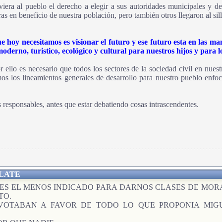
era al pueblo el derecho a elegir a sus autoridades municipales y des
ras en beneficio de nuestra población, pero también otros llegaron al sill
que hoy necesitamos es visionar el futuro y ese futuro esta en las
derno, turistico, ecológico y cultural para nuestros hijos y para lo
por ello es necesario que todos los sectores de la sociedad civil en nu
 los lineamientos generales de desarrollo para nuestro pueblo enfocado
 responsables, antes que estar debatiendo cosas intrascendentes.
LATE
RES EL MENOS INDICADO PARA DARNOS CLASES DE MORA
TO.
VOTABAN A FAVOR DE TODO LO QUE PROPONIA MIG