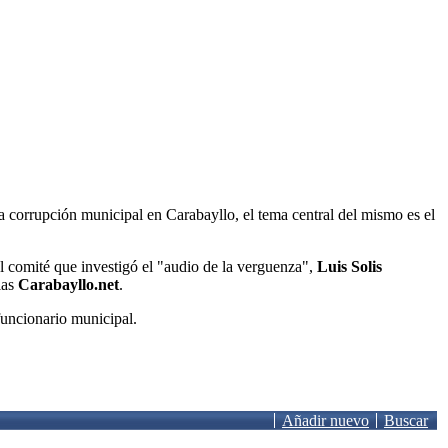
a corrupción municipal en Carabayllo, el tema central del mismo es el
el comité que investigó el "audio de la verguenza",
Luis Solis
ias
Carabayllo.net
.
funcionario municipal.
Añadir nuevo
Buscar