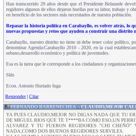
Han transcurrido 29 años desde que el Presidente Belaunde devolvi
regidores algunos de ellos dejaron huellas por su labor, trabajo y ob
en beneficio de los sectores más necesitados de nuestra población.
Repasar la historia política en Carabayllo, es volver atrás, lo 
nuevas propuestas y retos que ayuden a construir una distrito mo
Carabayllo, nuestro distrito no tiene ni debe tener color político, 
denominar Agenda:Carabayllo 2010 - 2020, en la cual establescamos
urbano,desarrollo económico y política de juventudes.
Esa es la tarea que le corresponde a los ciudadanos y organizaciones
Slds
Econ. Antonio Hurtado Inga
Responder
|
Citar
FERNANDO BARRENECHEA
-
CLAUDIO,MEJOR CAL
YA PUES CLAUDIO,MEJOR NO DIGAS NADA QUE TU E
DE MIGUEL RIOS QUE TE T****BA COMO ESO,UN PERRI
ALVAREZ Y TU FUERON REGIDORES "CHI CHEÑÓ" 
NADA,COMO DOS BUENOS REGIDORES SERVILES.