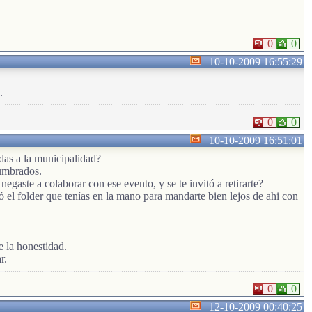
0
0
|
10-10-2009 16:55:29
.
0
0
|
10-10-2009 16:51:01
das a la municipalidad?
tumbrados.
aste a colaborar con ese evento, y se te invitó a retirarte?
 el folder que tenías en la mano para mandarte bien lejos de ahi con
e la honestidad.
r.
0
0
|
12-10-2009 00:40:25