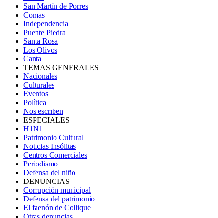
San Martín de Porres
Comas
Independencia
Puente Piedra
Santa Rosa
Los Olivos
Canta
TEMAS GENERALES
Nacionales
Culturales
Eventos
Polìtica
Nos escriben
ESPECIALES
H1N1
Patrimonio Cultural
Noticias Insólitas
Centros Comerciales
Periodismo
Defensa del niño
DENUNCIAS
Corrupción municipal
Defensa del patrimonio
El faenón de Collique
Otras denuncias