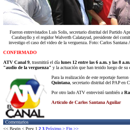
Fueron entrevistados Luis Solis, secretario distrital del Partido Apr
Carabayllo y el regidor Walverth Calatayud, presidente del comi
investigo el caso del video de la verguenza. Foto: Carlos Santana 
CONFIRMADO
ATV Canal 9
, trasmitirá el día
lunes 12 entre las 6 a.m. y las 8 a.m
"audio de la verguenza"
y la actuación que han tenido luego de su dif
Para la realización de este reportaje fueron
Quintana
, secretario distrital del PAP en
Por otro lado ATV entrevistó también a
Ra
Artículo de Carlos Santana Aguilar
Comentarios
<< Begin
< Prev
1
2
3
Próximo >
Fin >>