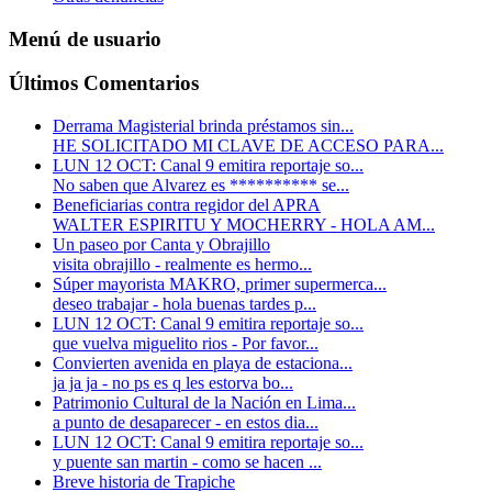
Menú de usuario
Últimos Comentarios
Derrama Magisterial brinda préstamos sin...
HE SOLICITADO MI CLAVE DE ACCESO PARA...
LUN 12 OCT: Canal 9 emitira reportaje so...
No saben que Alvarez es ********** se...
Beneficiarias contra regidor del APRA
WALTER ESPIRITU Y MOCHERRY - HOLA AM...
Un paseo por Canta y Obrajillo
visita obrajillo - realmente es hermo...
Súper mayorista MAKRO, primer supermerca...
deseo trabajar - hola buenas tardes p...
LUN 12 OCT: Canal 9 emitira reportaje so...
que vuelva miguelito rios - Por favor...
Convierten avenida en playa de estaciona...
ja ja ja - no ps es q les estorva bo...
Patrimonio Cultural de la Nación en Lima...
a punto de desaparecer - en estos dia...
LUN 12 OCT: Canal 9 emitira reportaje so...
y puente san martin -
como se hacen ...
Breve historia de Trapiche