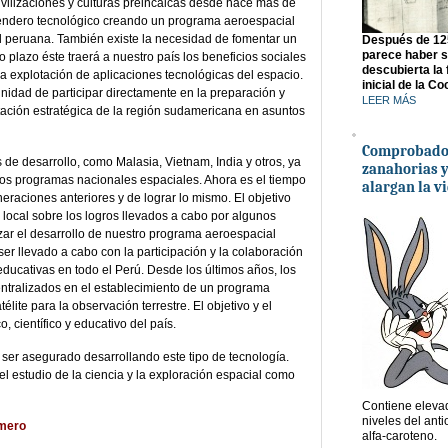
ivilizaciones y culturas preincaicas desde hace más de
sendero tecnológico creando un programa aeroespacial
ad peruana. También existe la necesidad de fomentar un
Después de 12
parece haber s
 plazo éste traerá a nuestro país los beneficios sociales
descubierta la
 la explotación de aplicaciones tecnológicas del espacio.
inicial de la Co
nidad de participar directamente en la preparación y
LEER MÁS
ntación estratégica de la región sudamericana en asuntos
Comprobado
e desarrollo, como Malasia, Vietnam, India y otros, ya
zanahorias y
ios programas nacionales espaciales. Ahora es el tiempo
alargan la v
eraciones anteriores y de lograr lo mismo. El objetivo
 local sobre los logros llevados a cabo por algunos
rzar el desarrollo de nuestro programa aeroespacial
er llevado a cabo con la participación y la colaboración
 educativas en todo el Perú. Desde los últimos años, los
ntralizados en el establecimiento de un programa
télite para la observación terrestre. El objetivo y el
, científico y educativo del país.
ser asegurado desarrollando este tipo de tecnología.
 el estudio de la ciencia y la exploración espacial como
Contiene eleva
niveles del anti
omero
alfa-caroteno.