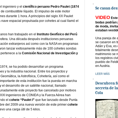
l ingeniero y el
científico peruano Pedro Paulet (1874
Se casan de
r de combustible líquido. El impulso de este motor
es durante 1 hora. A principios del siglo XX Paulet
VIDEO
Este 
a nave espacial propulsada por cohetes al cual llamó el
bodas podrían
de moda, invita
estaban vestid
uanos han trabajado en el
Instituto Geofísico del Perú
Una pareja de a
ósfera. Una década después instituciones peruanas
se casaron en t
gación extranjeros así como con la NASA en programas
Adán y Eva, es 
raron lanzar exitosamente más de 100 cohetes sondas
totalmente desn
 pertenece a la
Comisión Nacional de Investigación y
matrimonio se r
los registros civ
pueblo de Feldk
en Austria.
 1974, se ha podido desarrollar un programa
s y la industria nacional. Entre los proyectos y
LEER MÁS
Geomática, la Astrofísica, Cohetería, así como el
 importante de esta institución fue la puesta en marcha
Descubren f
el desarrollo de un satélite nacional, llamado
secreta de la
nadamente este proyecto fue cancelado por motivos
Cola
 XXI ingenieros de CONIDA y la Fuerza Aérea han
ando el
cohete “Paulet I”
que fue lanzado desde Punta
bre del 2009 una nueva versión de este primer
cohete
vo una carga útil de 5 kilos.