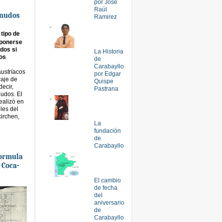
por José
Raúl
snudos
Ramirez
tipo de
 ponerse
dos si
La Historia
os
de
Carabayllo
ustríacos
por Edgar
raje de
Quispe
decir,
Pastrana
udos. El
ealizó en
iles del
irchen,
La
fundación
de
Carabayllo
ormula
 Coca-
El cambio
de fecha
del
aniversario
de
Carabayllo