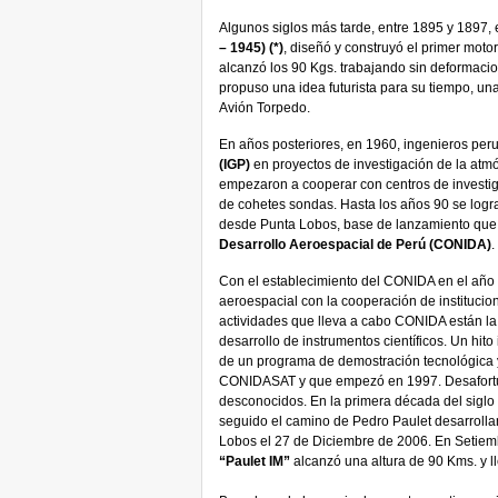
Algunos siglos más tarde, entre 1895 y 1897, e
– 1945) (*)
, diseñó y construyó el primer moto
alcanzó los 90 Kgs. trabajando sin deformacion
propuso una idea futurista para su tiempo, un
Avión Torpedo.
En años posteriores, en 1960, ingenieros per
(IGP)
en proyectos de investigación de la atm
empezaron a cooperar con centros de investi
de cohetes sondas. Hasta los años 90 se log
desde Punta Lobos, base de lanzamiento que
Desarrollo Aeroespacial de Perú (CONIDA)
.
Con el establecimiento del CONIDA en el año
aeroespacial con la cooperación de institucione
actividades que lleva a cabo CONIDA están la 
desarrollo de instrumentos científicos. Un hito
de un programa de demostración tecnológica y 
CONIDASAT y que empezó en 1997. Desafortu
desconocidos. En la primera década del siglo
seguido el camino de Pedro Paulet desarroll
Lobos el 27 de Diciembre de 2006. En Setiem
“Paulet IM”
alcanzó una altura de 90 Kms. y lle