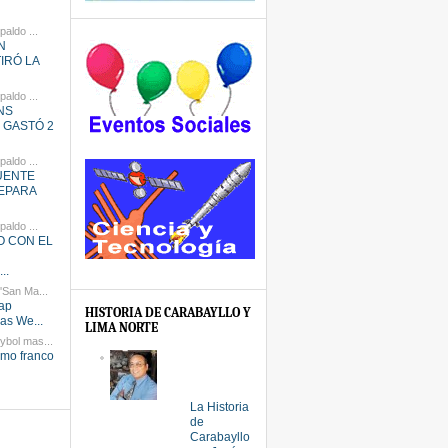
paldo ...
N
IRÓ LA
paldo ...
NS
 GASTÓ 2
paldo ...
UENTE
REPARA
paldo ...
 CON EL
..
'San Ma...
eap
HISTORIA DE CARABAYLLO Y
as We...
LIMA NORTE
ybol mas...
lamo franco
La Historia
de
Carabayllo