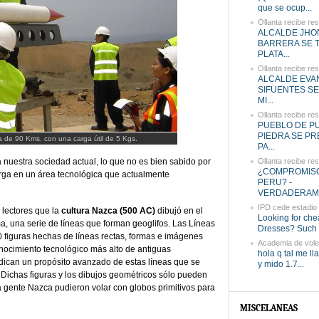
que se ocup...
Ollanta recibe res
ALCALDE JHO
BARRERA SE T
PLATA...
Ollanta recibe res
ALCALDE EVA
SIFUENTES SE
MI...
Ollanta recibe res
PUEBLO DE P
PIEDRA SE P
a de 90 Kms. con una carga útil de 5 Kgs.
PA...
 nuestra sociedad actual, lo que no es bien sabido por
Ollanta recibe res
¿COMPROMISO
rga en un área tecnológica que actualmente
PERU? -
VERDADERAM.
IPD cede estadio 
 lectores que la
cultura Nazca (500 AC)
dibujó en el
Looking for ch
ma, una serie de líneas que forman geoglifos. Las Líneas
Dresses? Such 
figuras hechas de líneas rectas, formas e imágenes
Academia de vole
nocimiento tecnológico más alto de antiguas
hola q tal me l
indican un propósito avanzado de estas líneas que se
y mido 1.7...
 Dichas figuras y los dibujos geométricos sólo pueden
a gente Nazca pudieron volar con globos primitivos para
MISCELANEAS