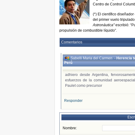
Centro de Control Colum
(*) El científico diseñado
del primer vuelo tripulado
Astronáutica"
escribió: “P
propulsión de combustible líquido”.
Comentarios
Sabelli Maria del Carmen
-
Herencia t
Perú
adhiero desde Argentina, fervorosament
esfuerzos de la comunidad aeroespacial
Paulet como precursor
Responder
Escr
Nombre: