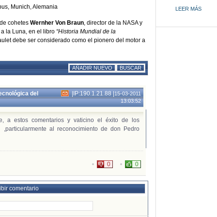
bus, Munich, Alemania
LEER MÁS
r de cohetes
Wernher Von Braun
, director de la NASA y
 a la Luna, en el libro
“Historia Mundial de la
aulet debe ser considerado como el pionero del motor a
AÑADIR NUEVO
BUSCAR
ecnológica del
|
IP:190.1.21.88
|
15-03-2011
13:03:52
e, a estos comentarios y vaticino el éxito de los
 ,particularmente al reconocimiento de don Pedro
0
0
ibir comentario