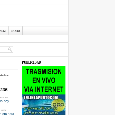
ACES
INICIO
PUBLICIDAD
abayllo en
RIOS
encias ...
os, soy
nstit...
a era hora