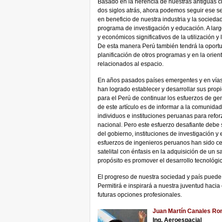
Basado en la herencia de nuestras antiguas c
dos siglos atrás, ahora podemos seguir ese 
en beneficio de nuestra industria y la socied
programa de investigación y educación. A largo
y económicos significativos de la utilización y
De esta manera Perú también tendrá la oportu
planificación de otros programas y en la orie
relacionados al espacio.
En años pasados países emergentes y en vías d
han logrado establecer y desarrollar sus prop
para el Perú de continuar los esfuerzos de gen
de este artículo es de informar a la comunidad
individuos e instituciones peruanas para refo
nacional. Pero este esfuerzo desafiante debe s
del gobierno, instituciones de investigación y
esfuerzos de ingenieros peruanos han sido ce
satelital con énfasis en la adquisición de un sa
propósito es promover el desarrollo tecnológico
El progreso de nuestra sociedad y país puede 
Permitirá e inspirará a nuestra juventud hacia
futuras opciones profesionales.
Juan Martín Canales R
Ing. Aeroespacial