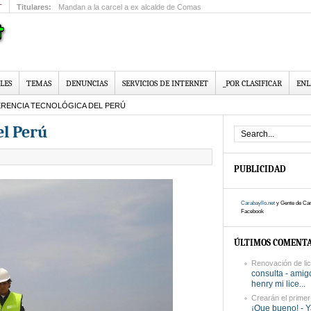
T
Titulares:
Mandan a la carcel a ex alcalde de Comas
LES
TEMAS
DENUNCIAS
SERVICIOS DE INTERNET
_POR CLASIFICAR
ENL
RENCIA TECNOLÓGICA DEL PERÚ
el Perú
PUBLICIDAD
Carabayllo.net
y Gente de Car
Facebook
ÚLTIMOS COMENTA
Renovación de lic
consulta - amig
henry mi lice...
Crearán el primer I
¡Que bueno! - Y