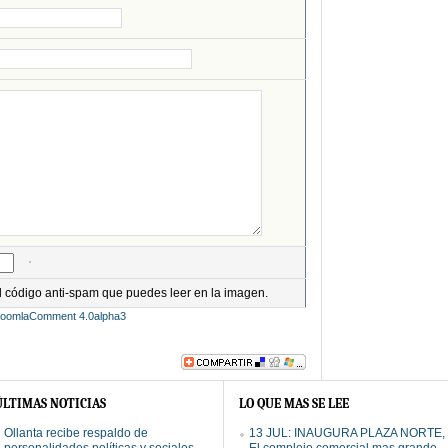
el código anti-spam que puedes leer en la imagen.
JoomlaComment 4.0alpha3
ÚLTIMAS NOTICIAS
LO QUE MAS SE LEE
Ollanta recibe respaldo de
13 JUL: INAUGURA PLAZA NORTE,
personalidades políticas y sociales
El complejo comercial mas grande