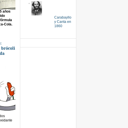
5 años
ido
Carabayllo
 fórmula
y Canta en
ca-Cola.
1860
:
 brócoli
ida
dos
oxidante