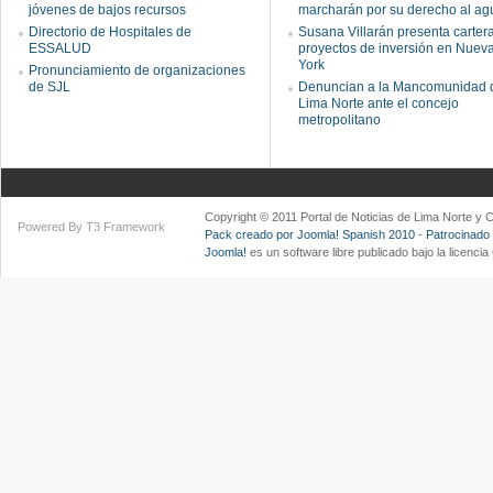
jóvenes de bajos recursos
marcharán por su derecho al ag
Directorio de Hospitales de
Susana Villarán presenta carter
ESSALUD
proyectos de inversión en Nuev
York
Pronunciamiento de organizaciones
de SJL
Denuncian a la Mancomunidad 
Lima Norte ante el concejo
metropolitano
Copyright © 2011 Portal de Noticias de Lima Norte y
Powered By T3 Framework
Pack creado por Joomla! Spanish 2010
-
Patrocinado
Joomla!
es un software libre publicado bajo la licenc