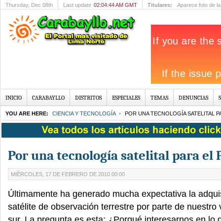
 seguridad
Thursday
, Dec 08th
Last update
02:04:44 AM GMT
Titulares:
Aparece foto d
INICIO
CARABAYLLO
DISTRITOS
ESPECIALES
TEMAS
DENUNCIAS
YOU ARE HERE:
CIENCIA Y TECNOLOGÍA
POR UNA TECNOLOGÍA SATELITAL P
Por una tecnología satelital para el
MIÉRCOLES, 17 DE FEBRERO DE 2010 00:00
Últimamente ha generado mucha expectativa la adqui
satélite de observación terrestre por parte de nuestro 
sur. La pregunta es esta: ¿Porqué interesarnos en lo