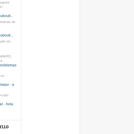
mujeres
...
oubouti...
oticias de
oubouti...
yllo sin
 MAKRO,
a...
 problemas
 en
 mejor -
a
ercado
ar - hola
YLLO