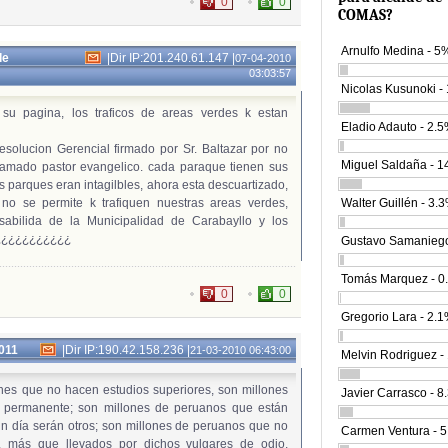
0
0
COMAS?
Arnulfo Medina - 5
de
|
Dir IP:201.240.61.147
|
07-04-2010
03:03:57
Nicolas Kusunoki -
 su pagina, los traficos de areas verdes k estan
Eladio Adauto - 2.
esolucion Gerencial firmado por Sr. Baltazar por no
Miguel Saldaña - 
llamado pastor evangelico. cada paraque tienen sus
os parques eran intagilbles, ahora esta descuartizado,
no se permite k trafiquen nuestras areas verdes,
Walter Guillén - 3.
sabilida de la Municipalidad de Carabayllo y los
¿¿¿¿¿¿¿¿¿¿¿¿
Gustavo Samaniego
Tomás Marquez - 0
0
0
Gregorio Lara - 2.
2011
|
Dir IP:190.42.158.236
|
21-03-2010 06:43:00
Melvin Rodriguez -
nes que no hacen estudios superiores, son millones
Javier Carrasco - 
o permanente; son millones de peruanos que están
n día serán otros; son millones de peruanos que no
Carmen Ventura - 
n, más que llevados por dichos vulgares de odio,