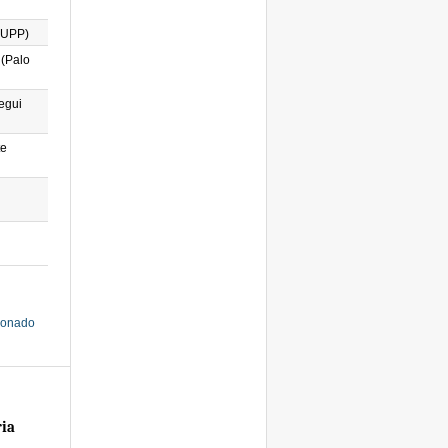
(UPP)
 (Palo
egui
te
cionado
ria