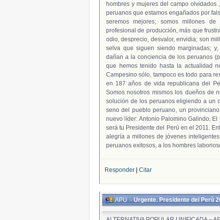
hombres y mujeres del campo olvidados ,t
peruanos que estamos engañados por falsa
seremos mejores; somos millones de 
profesional de producción, más que frustr
odio, desprecio, desvalor, envidia; son mil
selva que siguen siendo marginadas; y,
dañan a la conciencia de los peruanos (pol
que hemos tenido hasta la actualidad n
Campesino sólo, tampoco es todo para res
en 187 años de vida republicana del Per
Somos nosotros mismos los dueños de nu
solución de los peruanos eligiendo a un co
seno del pueblo peruano, un provinciano 
nuevo líder: Antonio Palomino Galindo, El
será tu Presidente del Perú en el 2011. E
alegría a millones de jóvenes inteligente
peruanos exitosos, a los hombres laborioso
Responder
|
Citar
APU
-
Urgente. Presidente del Perù 
ALTERNATIVA POPULAR UNIFICADA – A