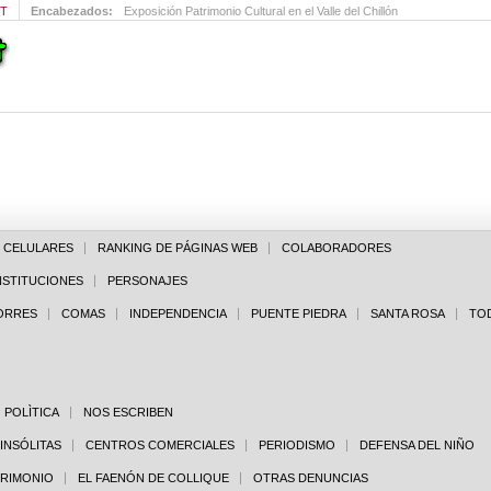
MT
Encabezados:
Exposición Patrimonio Cultural en el Valle del Chillón
E CELULARES
RANKING DE PÁGINAS WEB
COLABORADORES
NSTITUCIONES
PERSONAJES
PORRES
COMAS
INDEPENDENCIA
PUENTE PIEDRA
SANTA ROSA
TO
POLÌTICA
NOS ESCRIBEN
 INSÓLITAS
CENTROS COMERCIALES
PERIODISMO
DEFENSA DEL NIÑO
TRIMONIO
EL FAENÓN DE COLLIQUE
OTRAS DENUNCIAS