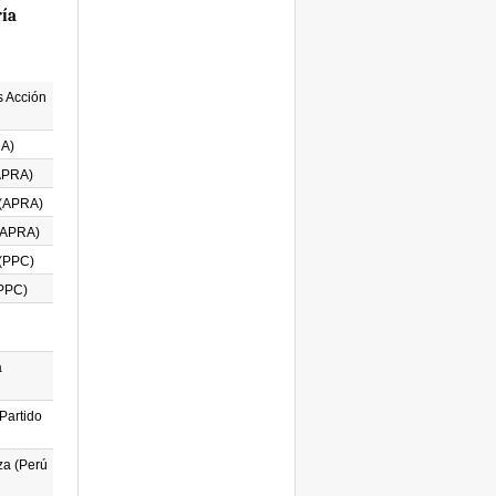
ría
 Acción
RA)
(APRA)
(APRA)
(APRA)
 (PPC)
(PPC)
a
Partido
a (Perú