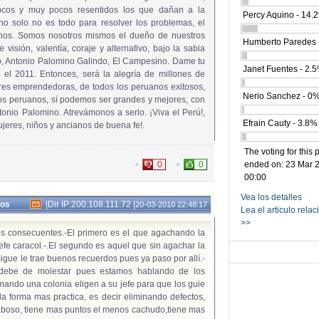
pocos y muy pocos resentidos los que dañan a la
Percy Aquino - 14.
o solo no es todo para resolver los problemas, el
enos. Somos nosotros mismos el dueño de nuestros
Humberto Paredes 
visión, valentía, coraje y alternativo, bajo la sabia
o, Antonio Palomino Galindo, El Campesino. Dame tu
Janet Fuentes - 2.
 el 2011. Entonces, será la alegría de millones de
eres emprendedoras, de todos los peruanos exitosos,
Nerio Sanchez - 0
Los peruanos, sí podemos ser grandes y mejores, con
onio Palomino. Atrevámonos a serlo. ¡Viva el Perú!,
Efrain Cauty - 3.8%
jeres, niños y ancianos de buena fe!.
The voting for this 
0
0
ended on: 23 Mar 2
00:00
Vea los detalles
ros
|
Dir IP:200.108.111.72
|
20-03-2010 22:48:17
Lea el articulo rela
>>
es consecuentes.-El primero es el que agachando la
Jefe caracol.-.El segundo es aquel que sin agachar la
sigue le trae buenos recuerdos pues ya paso por allí.-
e debe de molestar pues estamos hablando de los
ando una colonia eligen a su jefe para que los guie
a forma mas practica, es decir eliminando defectos,
aboso, tiene mas puntos el menos cachudo,tiene mas