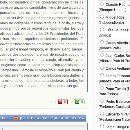
odo, por desatención del gobierno; son millones de
Claudio Rodri
s esperanzas de candidatos live´s de que algún día
(Siempre Unidos)
peruanos que no hacemos desarrollo técnico y
Miguel Ríos
ados al ser llevados por dichos vulgares cargados de
(Independiente)
lones de indígenas, nativos tanto de la costa, sierra y
 pocos, muy pocos resentidos oportunistas los que
Elías Salinas (
íticos tradicionales); y, los 78 Presidentes del Perú
Unidos)
o han resuelto aquellos desastrosos problemas. El
Carlos alberto 
olver las herencias calamitosas que nos han dejado
(Avanza País)
ú, el profesional tampoco, el dinero ajeno menos.
estros destinos que haremos de nuestro pueblo la
Juan Carlos Be
nductor de visión, valentía, coraje, alternativo y del
(Alianza Para el Pr
originario como la sabia conducción realista de un
Carlos Arellano
 Campesino. Démosle el respaldo al cien por ciento y
ntonces, seremos una gran contribución para darles la
Antero Fernan
s, a millones de mujeres emprendedoras, a todos los
(Alianza Para el Pr
s y talentosos. Los peruanos, sí podemos ser gra...
Pepe Távara (
Para Todos)
Pedro Balmac
0
0
(Forjemos Carabayl
Edilberto Mira
2011
|
Dir IP:190.42.149.25
|
07-04-2010 03:39:57
(Restauración Naci
Jorge Ortega (
PU