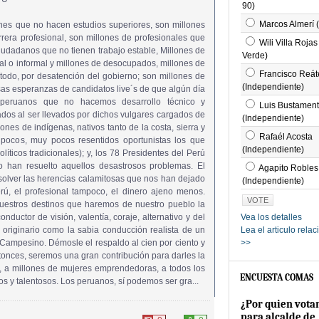
90)
Marcos Almerí 
nes que no hacen estudios superiores, son millones
rera profesional, son millones de profesionales que
Wili Villa Rojas
ciudadanos que no tienen trabajo estable, Millones de
Verde)
l o informal y millones de desocupados, millones de
Francisco Reát
odo, por desatención del gobierno; son millones de
(Independiente)
s esperanzas de candidatos live´s de que algún día
peruanos que no hacemos desarrollo técnico y
Luis Bustamen
ados al ser llevados por dichos vulgares cargados de
(Independiente)
lones de indígenas, nativos tanto de la costa, sierra y
Rafaél Acosta
 pocos, muy pocos resentidos oportunistas los que
(Independiente)
íticos tradicionales); y, los 78 Presidentes del Perú
o han resuelto aquellos desastrosos problemas. El
Agapito Robles
olver las herencias calamitosas que nos han dejado
(Independiente)
ú, el profesional tampoco, el dinero ajeno menos.
estros destinos que haremos de nuestro pueblo la
nductor de visión, valentía, coraje, alternativo y del
Vea los detalles
originario como la sabia conducción realista de un
Lea el articulo rela
 Campesino. Démosle el respaldo al cien por ciento y
>>
ntonces, seremos una gran contribución para darles la
s, a millones de mujeres emprendedoras, a todos los
ENCUESTA COMAS
s y talentosos. Los peruanos, sí podemos ser gra...
¿Por quien vota
para alcalde de