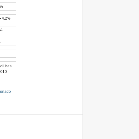
2%
- 4.2%
5%
%
poll has
010 -
cionado