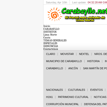
Saturday
, Apr 10th
Last update:
04:32:28 AM G
Inicio
CARABAYLLO
DISTRITOS
Lima Norte
Canta
TEMAS GENERALES
ESPECIALES
DENUNCIAS
Contactenos
CLARO
MOVISTAR
NEXTEL
NROS. D
MUNICIPIO DE CARABAYLLO
HISTORIA
I
CARABAYLLO
ANCÓN
SAN MARTÍN DE 
NACIONALES
CULTURALES
EVENTOS
H1N1
PATRIMONIO CULTURAL
NOTICIAS
CORRUPCIÓN MUNICIPAL
DEFENSA DEL PA