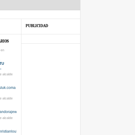
PUBLICIDAD
RIOS
 en
A
TU
.
 alcalde
ysluk.coma
 alcalde
pandorajewelrysal...
 alcalde
hristianloubou...