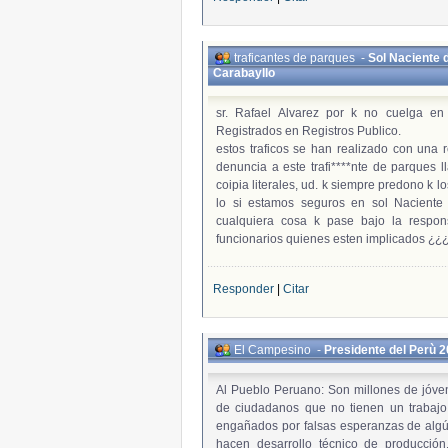
traficantes de parques
-
Sol Naciente 
Carabayllo
sr. Rafael Alvarez por k no cuelga en
Registrados en Registros Publico.
estos traficos se han realizado con una r
denuncia a este trafi****nte de parques 
coipia literales, ud. k siempre predono k l
lo si estamos seguros en sol Naciente 
cualquiera cosa k pase bajo la respon
funcionarios quienes esten implicados ¿
Responder
|
Citar
El Campesino
-
Presidente del Perù 
Al Pueblo Peruano: Son millones de jóve
de ciudadanos que no tienen un trabaj
engañados por falsas esperanzas de algú
hacen desarrollo técnico de producció