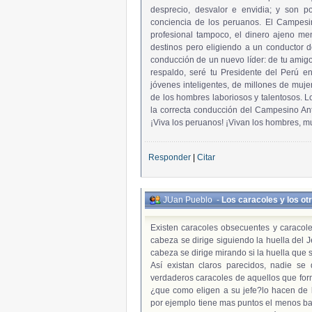
desprecio, desvalor e envidia; y son 
conciencia de los peruanos. El Campesin
profesional tampoco, el dinero ajeno m
destinos pero eligiendo a un conductor de 
conducción de un nuevo líder: de tu amig
respaldo, seré tu Presidente del Perú en
jóvenes inteligentes, de millones de muj
de los hombres laboriosos y talentosos. 
la correcta conducción del Campesino Ant
¡Viva los peruanos! ¡Vivan los hombres, mu
Responder
|
Citar
JUan Pueblo
-
Los caracoles y los ot
Existen caracoles obsecuentes y caracol
cabeza se dirige siguiendo la huella del 
cabeza se dirige mirando si la huella que 
Así existan claros parecidos, nadie s
verdaderos caracoles de aquellos que form
¿que como eligen a su jefe?lo hacen de l
por ejemplo tiene mas puntos el menos b