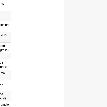
guez
Siempre
del Río
cerra
ogreso)
dez
ogreso)
Lima
eda
lo)
nda
onal)
Cambio