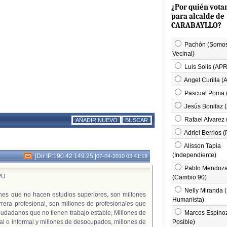
¿Por quién vota
para alcalde de
CARABAYLLO?
Pachón (Somos
Vecinal)
Luis Solis (AP
Angel Curilla 
Pascual Poma 
Jesús Bonifaz 
Rafael Alvarez
AÑADIR NUEVO
BUSCAR
Adriel Berrios 
Alisson Tapia
(Independiente)
|
Dir IP:190.42.149.25
|
07-04-2010 03:41:19
Pablo Mendoz
PU
(Cambio 90)
Nelly Miranda (
nes que no hacen estudios superiores, son millones
Humanista)
rera profesional, son millones de profesionales que
ciudadanos que no tienen trabajo estable, Millones de
Marcos Espinoz
l o informal y millones de desocupados, millones de
Posible)