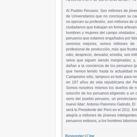
Al Pueblo Peruano: Son millones de jóve
de Universitarios que no concluyen su car
no ejercen su profesión, son millones de 
ciudadanos que trabajan en forma artesana
hombres y mujeres del campo olvidados ,t
peruanos que estamos engañados por falsa
seremos mejores; somos millones de 
profesional de producción, más que frustr
odio, desprecio, desvalor, envidia; son mil
selva que siguen siendo marginadas; y,
dañan a la conciencia de los peruanos (pol
que hemos tenido hasta la actualidad n
Campesino sólo, tampoco es todo para res
en 187 años de vida republicana del Per
Somos nosotros mismos los dueños de nu
solución de los peruanos eligiendo a un co
seno del pueblo peruano, un provinciano 
nuevo líder: Antonio Palomino Galindo, El
será tu Presidente del Perú en el 2011. E
alegría a millones de jóvenes inteligente
peruanos exitosos, a los hombres laborioso
Responder
|
Citar