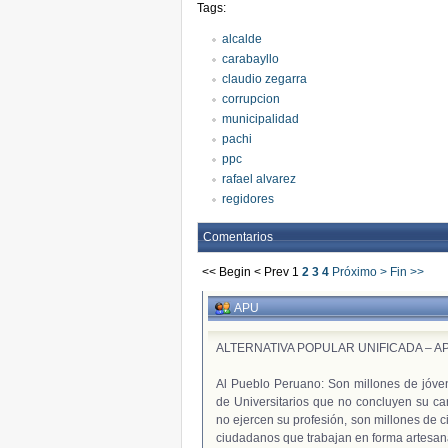
Tags:
alcalde
carabayllo
claudio zegarra
corrupcion
municipalidad
pachi
ppc
rafael alvarez
regidores
Comentarios
<< Begin
< Prev
1
2
3
4
Próximo >
Fin >>
APU
ALTERNATIVA POPULAR UNIFICADA – A
Al Pueblo Peruano: Son millones de jóve
de Universitarios que no concluyen su car
no ejercen su profesión, son millones de 
ciudadanos que trabajan en forma artesana